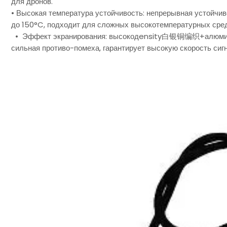
для дронов.
• Высокая температура устойчивость: непрерывная устойчив
до 150°C, подходит для сложных высокотемпературных сред
• Эффект экранирования: высокодensity白银铜编织+алюминий 
сильная противо-помеха, гарантирует высокую скорость сигн