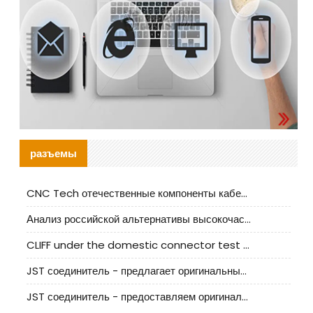
разъемы
CNC Tech отечественные компоненты кабельной арматуры оценка и руководство по производственному внедрению
Анализ российской альтернативы высокочастотных кабельных колодцев I-PEX
CLIFF under the domestic connector test standard update
JST соединитель - предлагает оригинальные и заменяющие JST NSHR-02V-S соединители
JST соединитель - предоставляем оригинальные JST GHR-09V-S соединители и их аналоги