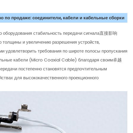
о по продаже: соединители, кабели и кабельные сборки
ого оборудования стабильность передачи сигнала直接影响
ю толщины и увеличению разрешения устройств,
ми удовлетворить требования по широте полосы пропускания
льные кабели (Micro Coaxial Cable) благодаря своим卓越
передачи постепенно становятся предпочтительным
йствах для высококачественного проекционного