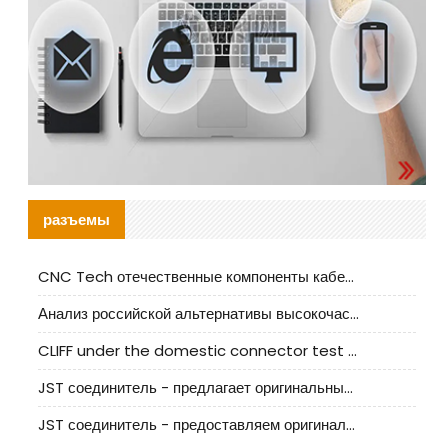
разъемы
CNC Tech отечественные компоненты кабельной арматуры оценка и руководство по производственному внедрению
Анализ российской альтернативы высокочастотных кабельных колодцев I-PEX
CLIFF under the domestic connector test standard update
JST соединитель - предлагает оригинальные и заменяющие JST NSHR-02V-S соединители
JST соединитель - предоставляем оригинальные JST GHR-09V-S соединители и их аналоги