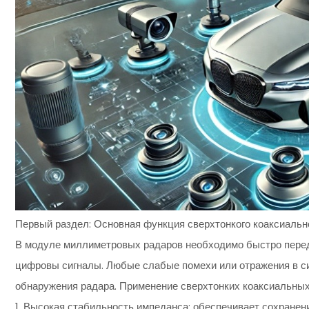
Первый раздел: Основная функция сверхтонкого коаксиальн
В модуле миллиметровых радаров необходимо быстро пер
цифровы сигналы. Любые слабые помехи или отражения в си
обнаружения радара. Применение сверхтонких коаксиальных
1. Высокая стабильность импеданса: обеспечивает сохранен