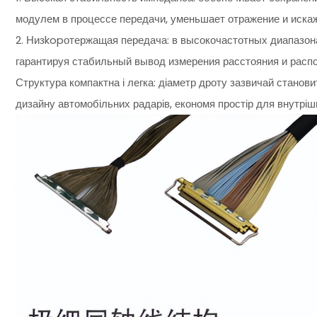
модулем в процессе передачи, уменьшает отражение и иска
2. Низkopотержащая передача: в высокочастотных диапазон
гарантируя стабильный вывод измерения расстояния и распо
Структура компактна і легка: діаметр дроту зазвичай станови
дизайну автомобільних радарів, економя простір для внутріш