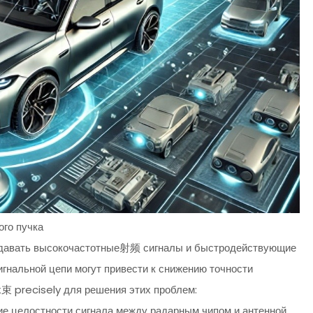
ого пучка
едавать высокочастотные射频 сигналы и быстродействующие
гнальной цепи могут привести к снижению точности
束 precisely для решения этих проблем:
ие целостности сигнала между радарным чипом и антенной