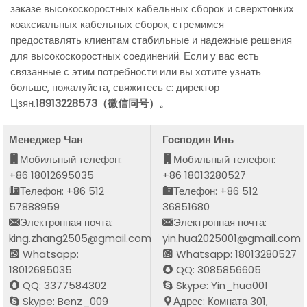
заказе высокоскоростных кабельных сборок и сверхтонких
коаксиальных кабельных сборок, стремимся
предоставлять клиентам стабильные и надежные решения
для высокоскоростных соединений. Если у вас есть
связанные с этим потребности или вы хотите узнать
больше, пожалуйста, свяжитесь с: директор
Цзян.
18913228573（微信同号）。
Менеджер Чан
Господин Инь
Мобильный телефон:
Мобильный телефон:
+86 18012695035
+86 18013280527
Телефон: +86 512
Телефон: +86 512
57888959
36851680
Электронная почта:
Электронная почта:
king.zhang2505@gmail.com
yin.hua2025001@gmail.com
Whatsapp:
Whatsapp: 18013280527
18012695035
QQ: 3085856605
QQ: 3377584302
Skype: Yin_hua001
Skype: Benz_009
Адрес: Комната 301,