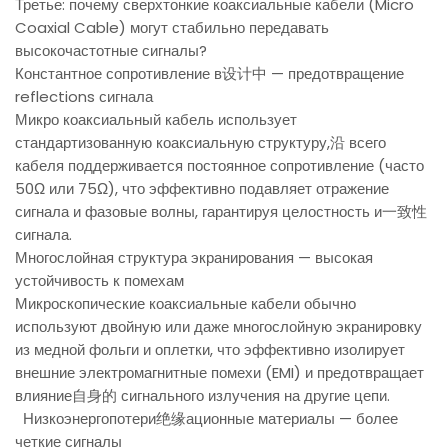
Третье: почему сверхтонкие коаксиальные кабели (Micro
Coaxial Cable) могут стабильно передавать
высокочастотные сигналы?
Константное сопротивление в设计中 — предотвращение
reflections сигнала
Микро коаксиальный кабель использует
стандартизованную коаксиальную структуру,沿 всего
кабеля поддерживается постоянное сопротивление (часто
50Ω или 75Ω), что эффективно подавляет отражение
сигнала и фазовые волны, гарантируя целостность и一致性
сигнала.
Многослойная структура экранирования — высокая
устойчивость к помехам
Микроскопические коаксиальные кабели обычно
используют двойную или даже многослойную экранировку
из медной фольги и оплетки, что эффективно изолирует
внешние электромагнитные помехи (EMI) и предотвращает
влияние自身的 сигнального излучения на другие цепи.
Низкоэнергопотери绝缘ационные материалы — более
четкие сигналы