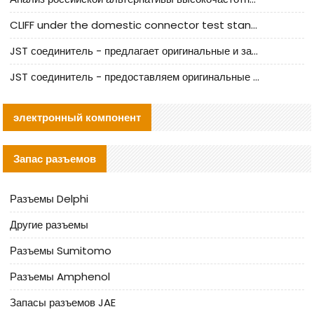
CLIFF under the domestic connector test standard update
JST соединитель - предлагает оригинальные и заменяющие JST NSHR-02V-S соединители
JST соединитель - предоставляем оригинальные JST GHR-09V-S соединители и их аналоги
электронный компонент
Запас разъемов
Разъемы Delphi
Другие разъемы
Разъемы Sumitomo
Разъемы Amphenol
Запасы разъемов JAE