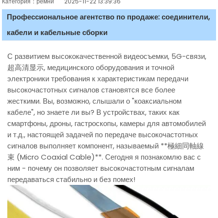
Категория：ремни
2025-11-22 13:39:36
Профессиональное агентство по продаже: соединители,
кабели и кабельные сборки
С развитием высококачественной видеосъемки, 5G-связи,
超高清显示, медицинского оборудования и точной
электроники требования к характеристикам передачи
высокочастотных сигналов становятся все более
жесткими. Вы, возможно, слышали о "коаксиальном
кабеле", но знаете ли вы? В устройствах, таких как
смартфоны, дроны, гастроскопы, камеры для автомобилей
и т.д., настоящей задачей по передаче высокочастотных
сигналов выполняет компонент, называемый **極細同軸線
束 (Micro Coaxial Cable)**. Сегодня я познакомлю вас с
ним - почему он позволяет высокочастотным сигналам
передаваться стабильно и без помех!