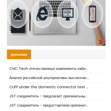
разъемы
CNC Tech отечественные компоненты кабельной арматуры оценка и руководство по производственному внедрению
Анализ российской альтернативы высокочастотных кабельных колодцев I-PEX
CLIFF under the domestic connector test standard update
JST соединитель - предлагает оригинальные и заменяющие JST NSHR-02V-S соединители
JST соединитель - предоставляем оригинальные JST GHR-09V-S соединители и их аналоги