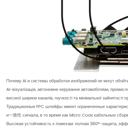
Почему AI и системы обработки изображений не могут обойти
AI-візуалізація, автономне керування автомобілями, промисло
високої ширини каналів, гнучкості та мінімальної зайнятості п
Традиционные FPC шлейфы имеют ограниченные характерист
и一致性 сигнала, в то время как Micro Coax кабельные сб
Высокая устойчивость к помехам: полная 360°-защита, эфф