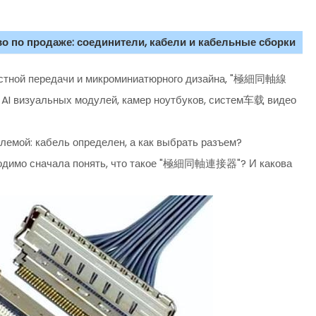
о по продаже: соединители, кабели и кабельные сборки
ростной передачи и микроминиатюрного дизайна, "極細同軸線
 визуальных модулей, камер ноутбуков, систем车载 видео
лемой: кабель определен, а как выбрать разъем?
ходимо сначала понять, что такое "極細同軸連接器"? И какова