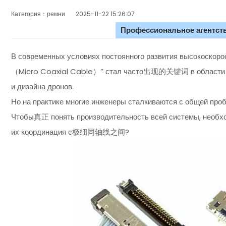
Категория：ремни
2025-11-22 15:26:07
Профессиональное агентств
В современных условиях постоянного развития высокоско
（Micro Coaxial Cable）” стал часто出现的关键词 в области AI
и дизайна дронов.
Но на практике многие инженеры сталкиваются с общей проб
Чтобы真正 понять производительность всей системы, необ
их координация с极细同轴线之间?