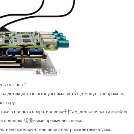
сь без него?
ва детекція та інші галузі вимагають від модулів зображень
ростору.
ики в области сопротивления干扰ам, долговечности изгибов
орки обладают明显ными преимуществами:
ективно изолирует внешние электромагнитные шумы.