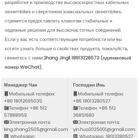
разработке и производстве высокоскоростных кабельных
assemblies и сверхтонких коаксиальных assemblies,
стремится предоставлять клиентам стабильные и
надежные решения для высокочастотных соединений.
Если у вас есть соответствующие потребности или вы
хотите узнать больше о свойствах продукта, пожалуйста,
свяжитесь с нами:
Зhang Jingli 18913228573 (одинаковый
номер WeChat)
。
Менеджер Чан
Господин Инь
Мобильный телефон:
Мобильный телефон:
+86 18012695035
+86 18013280527
Телефон: +86 512
Телефон: +86 512
57888959
36851680
Электронная почта:
Электронная почта:
king.zhang2505@gmail.com
yin.hua2025001@gmail.com
Whatsapp:
Whatsapp: 18013280527