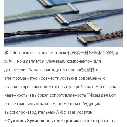
极 thin coaxial beam не только代表着一种轻薄柔性的物理
结构，но и является ключевым компонентом для
достижения баланса между сигнальной完整性 и
электромагнитной совместимостью в современных
высокоскоростных электронных устройствах. Его высокая
надежность и высокая сопротивляемость干扰ам делают
его незаменимым важным элементом в будущих
высокопроизводительных方案х взаимосвязи.
Я
Сучжэнь Хуичэнюань электроника
, акцентирован на