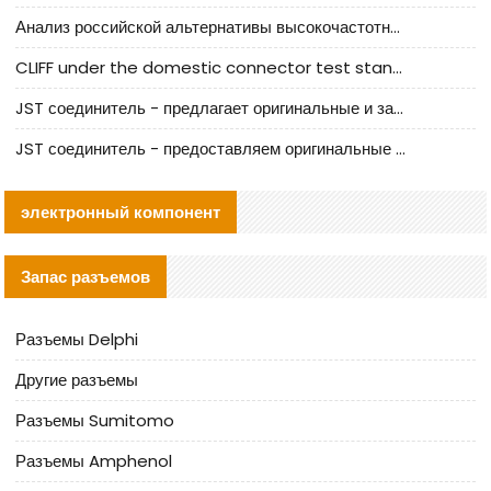
Анализ российской альтернативы высокочастотных кабельных колодцев I-PEX
CLIFF under the domestic connector test standard update
JST соединитель - предлагает оригинальные и заменяющие JST NSHR-02V-S соединители
JST соединитель - предоставляем оригинальные JST GHR-09V-S соединители и их аналоги
электронный компонент
Запас разъемов
Разъемы Delphi
Другие разъемы
Разъемы Sumitomo
Разъемы Amphenol