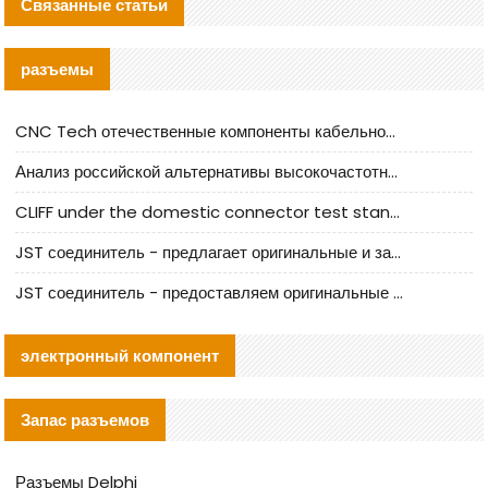
Связанные статьи
разъемы
CNC Tech отечественные компоненты кабельной арматуры оценка и руководство по производственному внедрению
Анализ российской альтернативы высокочастотных кабельных колодцев I-PEX
CLIFF under the domestic connector test standard update
JST соединитель - предлагает оригинальные и заменяющие JST NSHR-02V-S соединители
JST соединитель - предоставляем оригинальные JST GHR-09V-S соединители и их аналоги
электронный компонент
Запас разъемов
Разъемы Delphi