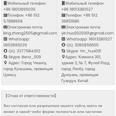
Мобильный телефон:
Мобильный телефон:
+86 18012695035
+86 18013280527
Телефон: +86 512
Телефон: +86 512
57888959
36851680
Электронная почта:
Электронная почта:
king.zhang2505@gmail.com
yin.hua2025001@gmail.com
Whatsapp:
Whatsapp: 18013280527
18012695035
QQ: 3085856605
QQ: 3377584302
Skype: Yin_hua001
Skype: Benz_009
Адрес: Комната 301,
Адрес: Город Чжанпу,
здание 2, № 7, Фулей Роуд,
город Куньшань, провинция
город Ляобу, город
Цзянсу
Дунгуань, провинция
Гуандун, Китай
【Отказ от ответственности】
Без согласия или разрешения нашего сайта, никто не
может в какой-либо форме полностью или частично