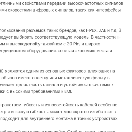
 отличными свойствами передачи высокочастотных сигналов
ими скоростями цифровых сигналов, таких как интерфейсы
ьзования разъемов таких брендов, как I-PEX, JAE и т.д. В
ледует выбирать соответствующую модель. В частности, I-
м и высокодensity-дизайном с 30 Pin, и широко
едицинском оборудовании, сочетая экономию места и
) являются одним из основных факторов, влияющих на
и обычно имеют оплетку или металлическую фольгу в
ечивает целостность сигнала и устойчивость системы к
ки с высокими требованиями к EMI.
странством гибкость и износостойкость кабелей особенно
тр и высокую гибкость, может многократно изгибаться в
 подходит для внутреннего монтажа в тонких устройствах.
ований при сварке или пайке. Стабильность контакта