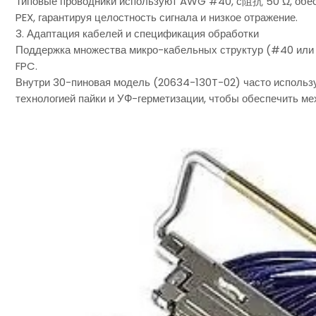
Типовые проводники используют AWG #40, с阻抗 50 Ω, обесп
PEX, гарантируя целостность сигнала и низкое отражение.
3. Адаптация кабелей и спецификация обработки
Поддержка множества микро-кабельных структур (#40 или 
FPC.
Внутри 30-пиновая модель (20634-130T-02) часто использу
технологией пайки и УФ-герметизации, чтобы обеспечить ме