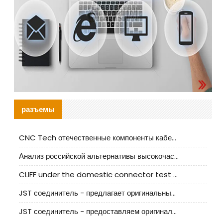
разъемы
CNC Tech отечественные компоненты кабельной арматуры оценка и руководство по производственному внедрению
Анализ российской альтернативы высокочастотных кабельных колодцев I-PEX
CLIFF under the domestic connector test standard update
JST соединитель - предлагает оригинальные и заменяющие JST NSHR-02V-S соединители
JST соединитель - предоставляем оригинальные JST GHR-09V-S соединители и их аналоги