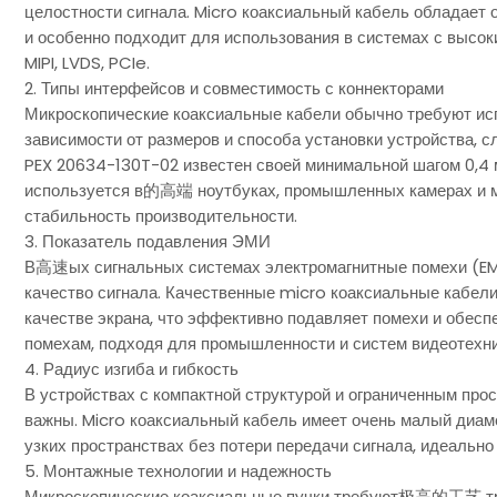
целостности сигнала. Micro коаксиальный кабель обладает
и особенно подходит для использования в системах с высок
MIPI, LVDS, PCIe.
2. Типы интерфейсов и совместимость с коннекторами
Микроскопические коаксиальные кабели обычно требуют испол
зависимости от размеров и способа установки устройства, с
PEX 20634-130T-02 известен своей минимальной шагом 0,4 м
используется в的高端 ноутбуках, промышленных камерах и м
стабильность производительности.
3. Показатель подавления ЭМИ
В高速ых сигнальных системах электромагнитные помехи (EMI
качество сигнала. Качественные micro коаксиальные кабел
качестве экрана, что эффективно подавляет помехи и обесп
помехам, подходя для промышленности и систем видеотехни
4. Радиус изгиба и гибкость
В устройствах с компактной структурой и ограниченным про
важны. Micro коаксиальный кабель имеет очень малый диаме
узких пространствах без потери передачи сигнала, идеально
5. Монтажные технологии и надежность
Микроскопические коаксиальные пучки требуют极高的工艺 треб