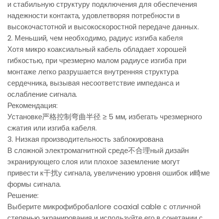
и стабильную структуру подключения для обеспечения
надежности контакта, удовлетворяя потребности в
высокочастотной и высокоскоростной передаче данных.
2. Меньший, чем необходимо, радиус изгиба кабеля
Хотя микро коаксиальный кабель обладает хорошей
гибкостью, при чрезмерно малом радиусе изгиба при
монтаже легко разрушается внутренняя структура
сердечника, вызывая несоответствие импеданса и
ослабление сигнала.
Рекомендация:
Установке严格控制弯曲半径 ≥ 5 мм, избегать чрезмерного
сжатия или изгиба кабеля.
3. Низкая производительность заблокирована
В сложной электромагнитной среде不合理ный дизайн
экранирующего слоя или плохое заземление могут
привести к干扰у сигнала, увеличению уровня ошибок и畸ме
формы сигнала.
Решение:
Выберите микрофибробалlore coaxial cable с отличной
степенью экранирования и используйте его в сочетании с