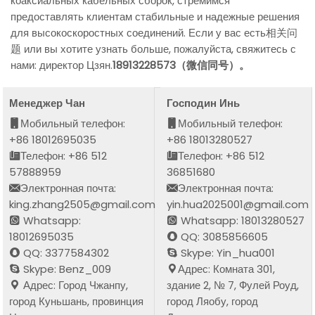
коаксиальных кабельных сборок, стремимся
предоставлять клиентам стабильные и надежные решения
для высокоскоростных соединений. Если у вас есть相关问
题 или вы хотите узнать больше, пожалуйста, свяжитесь с
нами: директор Цзян.
18913228573（微信同号）。
Менеджер Чан
Господин Инь
Мобильный телефон:
Мобильный телефон:
+86 18012695035
+86 18013280527
Телефон: +86 512
Телефон: +86 512
57888959
36851680
Электронная почта:
Электронная почта:
king.zhang2505@gmail.com
yin.hua2025001@gmail.com
Whatsapp:
Whatsapp: 18013280527
18012695035
QQ: 3085856605
QQ: 3377584302
Skype: Yin_hua001
Skype: Benz_009
Адрес: Комната 301,
Адрес: Город Чжанпу,
здание 2, № 7, Фулей Роуд,
город Куньшань, провинция
город Ляобу, город