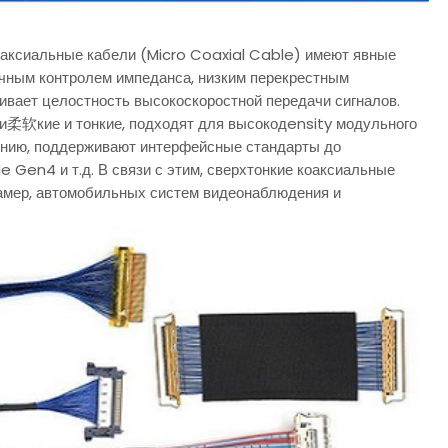
оаксиальные кабели (Micro Coaxial Cable) имеют явные
очным контролем импеданса, низким перекрестным
ивает целостность высокоскоростной передачи сигналов.
ни柔软кие и тонкие, подходят для высокодensity модульного
ению, поддерживают интерфейсные стандарты до
e Gen4 и т.д. В связи с этим, сверхтонкие коаксиальные
амер, автомобильных систем видеонаблюдения и