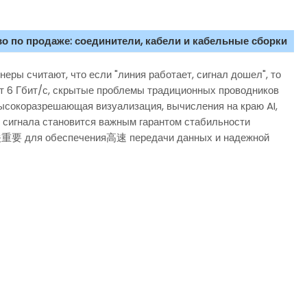
о по продаже: соединители, кабели и кабельные сборки
еры считают, что если "линия работает, сигнал дошел", то
ет 6 Гбит/с, скрытые проблемы традиционных проводников
ысокоразрешающая визуализация, вычисления на краю AI,
 сигнала становится важным гарантом стабильности
关重要 для обеспечения高速 передачи данных и надежной