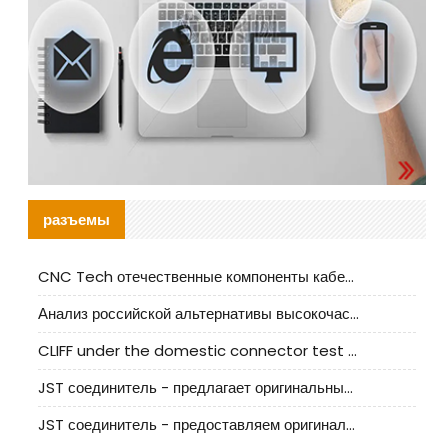
разъемы
CNC Tech отечественные компоненты кабельной арматуры оценка и руководство по производственному внедрению
Анализ российской альтернативы высокочастотных кабельных колодцев I-PEX
CLIFF under the domestic connector test standard update
JST соединитель - предлагает оригинальные и заменяющие JST NSHR-02V-S соединители
JST соединитель - предоставляем оригинальные JST GHR-09V-S соединители и их аналоги