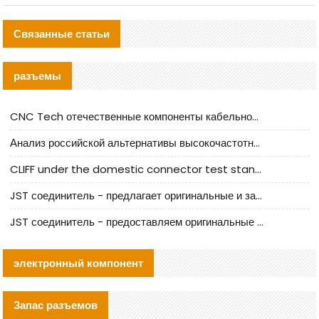
Связанные статьи
разъемы
CNC Tech отечественные компоненты кабельной арматуры оценка и руководство по производственному внедрению
Анализ российской альтернативы высокочастотных кабельных колодцев I-PEX
CLIFF under the domestic connector test standard update
JST соединитель - предлагает оригинальные и заменяющие JST NSHR-02V-S соединители
JST соединитель - предоставляем оригинальные JST GHR-09V-S соединители и их аналоги
электронный компонент
Запас разъемов