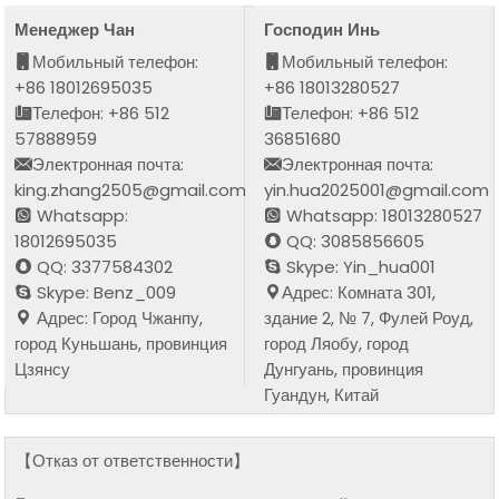
Менеджер Чан
Господин Инь
Мобильный телефон:
Мобильный телефон:
+86 18012695035
+86 18013280527
Телефон: +86 512
Телефон: +86 512
57888959
36851680
Электронная почта:
Электронная почта:
king.zhang2505@gmail.com
yin.hua2025001@gmail.com
Whatsapp:
Whatsapp: 18013280527
18012695035
QQ: 3085856605
QQ: 3377584302
Skype: Yin_hua001
Skype: Benz_009
Адрес: Комната 301,
Адрес: Город Чжанпу,
здание 2, № 7, Фулей Роуд,
город Куньшань, провинция
город Ляобу, город
Цзянсу
Дунгуань, провинция
Гуандун, Китай
【Отказ от ответственности】