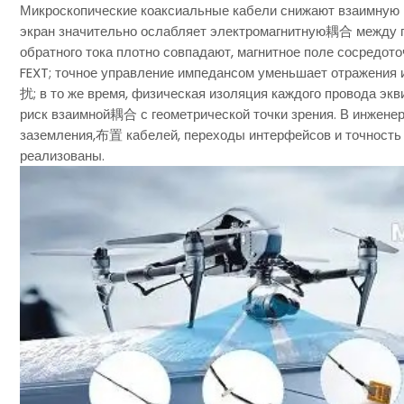
Микроскопические коаксиальные кабели снижают взаимную 
экран значительно ослабляет электромагнитную耦合 между пр
обратного тока плотно совпадают, магнитное поле сосредот
FEXT; точное управление импедансом уменьшает отражения
扰; в то же время, физическая изоляция каждого провода эк
риск взаимной耦合 с геометрической точки зрения. В инжене
заземления,布置 кабелей, переходы интерфейсов и точность 
реализованы.