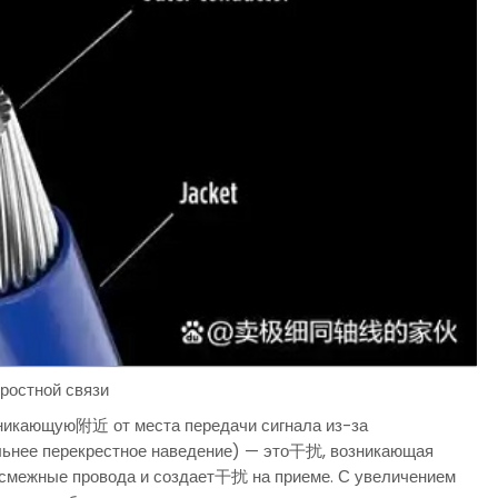
оростной связи
никающую附近 от места передачи сигнала из-за
ьнее перекрестное наведение) — это干扰, возникающая
 в смежные провода и создает干扰 на приеме. С увеличением