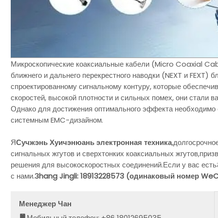
Микроскопические коаксиальные кабели (Micro Coaxial C
ближнего и дальнего перекрестного наводки (NEXT и FEXT) 
спроектированному сигнальному контуру, которые обеспечив
скоростей, высокой плотности и сильных помех, они стали 
Однако для достижения оптимального эффекта необходимо 
системным EMC-дизайном.
Я
Сучжэнь Хуичэнюань электронная техника
,долгосрочно
сигнальных жгутов и сверхтонких коаксиальных жгутов,при
решения для высокоскоростных соединений.Если у вас ес
с нами.
Зhang Jingli: 18913228573 (одинаковый номер We
Менеджер Чан
Мобильный телефон: +86 18012695035