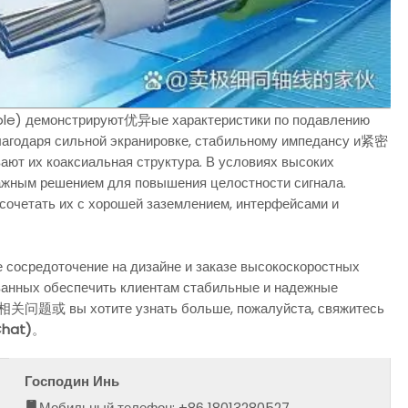
able) демонстрируют优异ые характеристики по подавлению
благодаря сильной экранировке, стабильному импедансу и紧密
ают их коаксиальная структура. В условиях высоких
важным решением для повышения целостности сигнала.
сочетать их с хорошей заземлением, интерфейсами и
е сосредоточение на дизайне и заказе высокоскоростных
званных обеспечить клиентам стабильные и надежные
ть相关问题或 вы хотите узнать больше, пожалуйста, свяжитесь
Chat)
。
Господин Инь
Мобильный телефон: +86 18013280527