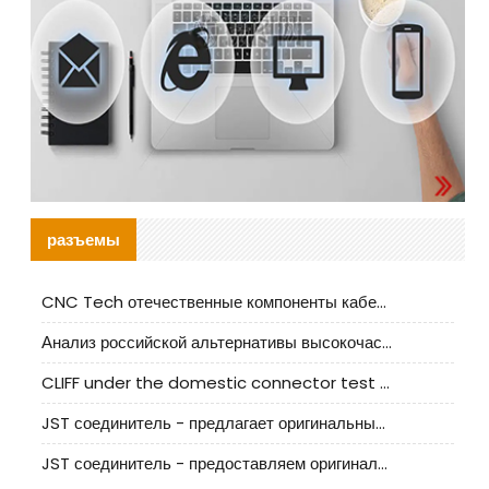
разъемы
CNC Tech отечественные компоненты кабельной арматуры оценка и руководство по производственному внедрению
Анализ российской альтернативы высокочастотных кабельных колодцев I-PEX
CLIFF under the domestic connector test standard update
JST соединитель - предлагает оригинальные и заменяющие JST NSHR-02V-S соединители
JST соединитель - предоставляем оригинальные JST GHR-09V-S соединители и их аналоги