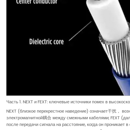
Часть 1. NEXT и FEXT: ключевые источники помех в высокоск
NEXT (близкое перекрестное наведение) означает干扰， воз
электромагнитной耦合 между смежными кабелями; FEXT (дал
после передачи сигнала на расстояние, когда он проникает