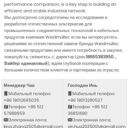
performance comparison, is a key step in building an
efficient and stable industrial network.
Мы долгосрочно сосредоточены на исследовании и
разработке отечественных альтернатив для
промышленных соединительных технологий и кабельных
продуктов компании Weidmüller; если вы интересуетесь
решениями по отечественной замене бренда Weidmüller,
связанными продуктами или имеете потребность в закупке,
пожалуйста, свяжитесь с: директор Цзян.
18665383950，
Вайбер одинаковый
), ждем глубокой кооперации с
большим количеством клиентов и партнерами из отрасли.
Менеджер Чан
Господин Инь
Мобильный телефон:
Мобильный телефон:
+86 18012695035
+86 18013280527
Телефон: +86 512
Телефон: +86 512
57888959
36851680
Электронная почта:
Электронная почта:
king.zhang2505@gmail.com
yin.hua2025001@gmail.com