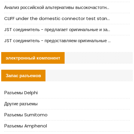
Анализ российской альтернативы высокочастотных кабельных колодцев I-PEX
CLIFF under the domestic connector test standard update
JST соединитель - предлагает оригинальные и заменяющие JST NSHR-02V-S соединители
JST соединитель - предоставляем оригинальные JST GHR-09V-S соединители и их аналоги
электронный компонент
Запас разъемов
Разъемы Delphi
Другие разъемы
Разъемы Sumitomo
Разъемы Amphenol