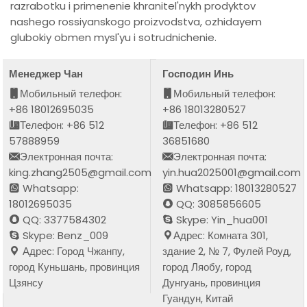
razrabotku i primenenie khranitel'nykh prodyktov
nashego rossiyanskogo proizvodstva, ozhidayem
glubokiy obmen mysl'yu i sotrudnichenie.
Менеджер Чан
Господин Инь
Мобильный телефон:
Мобильный телефон:
+86 18012695035
+86 18013280527
Телефон: +86 512
Телефон: +86 512
57888959
36851680
Электронная почта:
Электронная почта:
king.zhang2505@gmail.com
yin.hua2025001@gmail.com
Whatsapp:
Whatsapp: 18013280527
18012695035
QQ: 3085856605
QQ: 3377584302
Skype: Yin_hua001
Skype: Benz_009
Адрес: Комната 301,
Адрес: Город Чжанпу,
здание 2, № 7, Фулей Роуд,
город Куньшань, провинция
город Ляобу, город
Цзянсу
Дунгуань, провинция
Гуандун, Китай