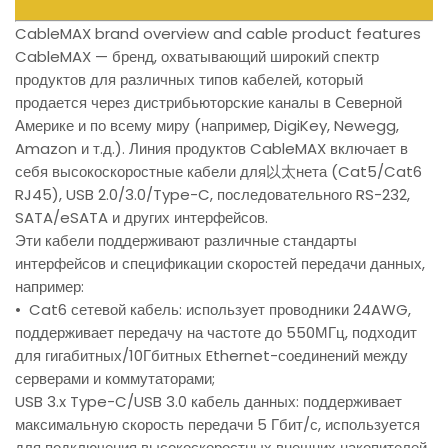
CableMAX brand overview and cable product features
CableMAX — бренд, охватывающий широкий спектр
продуктов для различных типов кабелей, который
продается через дистрибьюторские каналы в Северной
Америке и по всему миру (например, DigiKey, Newegg,
Amazon и т.д.). Линия продуктов CableMAX включает в
себя высокоскоростные кабели для以太нета (Cat5/Cat6
RJ45), USB 2.0/3.0/Type-C, последовательного RS-232,
SATA/eSATA и других интерфейсов.
Эти кабели поддерживают различные стандарты
интерфейсов и спецификации скоростей передачи данных,
например:
• Cat6 сетевой кабель: использует проводники 24AWG,
поддерживает передачу на частоте до 550МГц, подходит
для гигабитных/10Гбитных Ethernet-соединений между
серверами и коммутаторами;
USB 3.x Type-C/USB 3.0 кабель данных: поддерживает
максимальную скорость передачи 5 Гбит/с, используется
для подключения высокоскоростных внешних накопителей