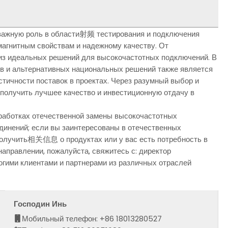
важную роль в области射频 тестирования и подключения
магнитным свойствам и надежному качеству. От
з идеальных решений для высокочастотных подключений. В
ев и альтернативных национальных решений также является
тичности поставок в проектах. Через разумный выбор и
 получить лучшее качество и инвестиционную отдачу в
работках отечественной замены высокочастотных
инений; если вы заинтересованы в отечественных
получить相关信息 о продуктах или у вас есть потребность в
направлении, пожалуйста, свяжитесь с: директор
гими клиентами и партнерами из различных отраслей
Господин Инь
Мобильный телефон: +86 18013280527