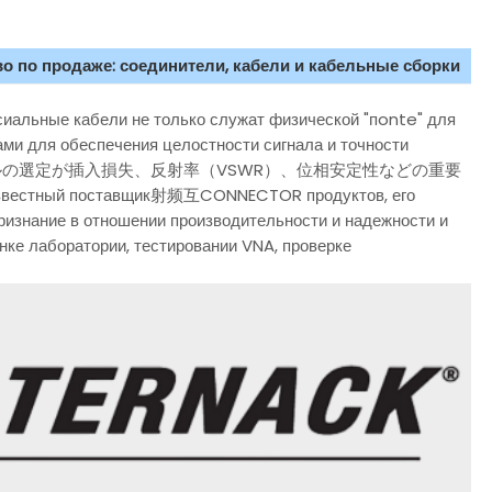
о по продаже: соединители, кабели и кабельные сборки
иальные кабели не только служат физической "пonte" для
ми для обеспечения целостности сигнала и точности
ケーブルの選定が插入損失、反射率（VSWR）、位相安定性などの重要
тный поставщик射频互CONNECTOR продуктов, его
изнание в отношении производительности и надежности и
нке лаборатории, тестировании VNA, проверке