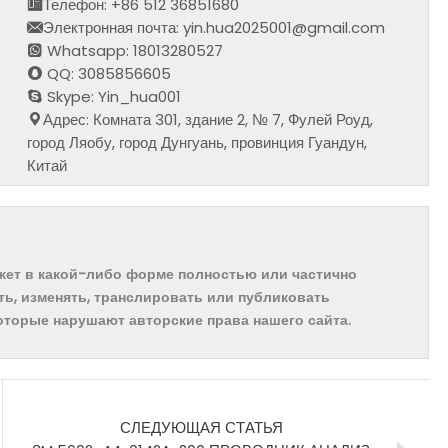
Телефон: +86 512 36851680
Электронная почта: yin.hua2025001@gmail.com
Whatsapp: 18013280527
QQ: 3085856605
Skype: Yin_hua001
Адрес: Комната 301, здание 2, № 7, Фулей Роуд,
город Ляобу, город Дунгуань, провинция Гуандун,
Китай
ожет в какой-либо форме полностью или частично
ть, изменять, транслировать или публиковать
которые нарушают авторские права нашего сайта.
СЛЕДУЮЩАЯ СТАТЬЯ