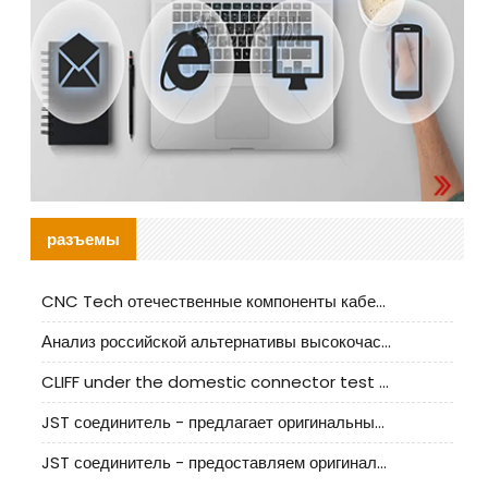
разъемы
CNC Tech отечественные компоненты кабельной арматуры оценка и руководство по производственному внедрению
Анализ российской альтернативы высокочастотных кабельных колодцев I-PEX
CLIFF under the domestic connector test standard update
JST соединитель - предлагает оригинальные и заменяющие JST NSHR-02V-S соединители
JST соединитель - предоставляем оригинальные JST GHR-09V-S соединители и их аналоги