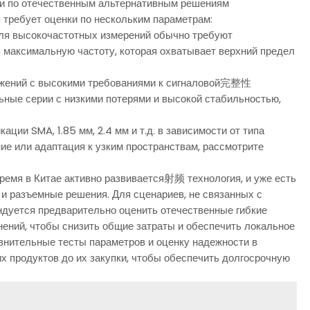
ции по отечественным альтернативным решениям
 требует оценки по нескольким параметрам:
 максимальную частоту, которая охватывает верхний предел
ожений с высокими требованиями к сигналовой完整性
ные серии с низкими потерями и высокой стабильностью,
ции SMA, 1.85 мм, 2.4 мм и т.д. в зависимости от типа
ие или адаптация к узким пространствам, рассмотрите
емя в Китае активно развивается射频 технология, и уже есть
 разъемные решения. Для сценариев, не связанных с
дуется предварительно оценить отечественные гибкие
ений, чтобы снизить общие затраты и обеспечить локальное
внительные тесты параметров и оценку надежности в
 продуктов до их закупки, чтобы обеспечить долгосрочную