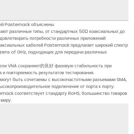
ей Pasternack объяснены
ают различные типы, от стандартных 50Ω коаксиальных до
удовлетворить потребности различных приложений:
оаксиальных кабелей Pasternack предлагает широкий спектр
ozens of GHz, подходящих для передачи различных
кабели VNA сохраняют的良好 фазовую стабильность при
и повторяемость результатов тестирования.
 могут быть сочетаемы с высокочастотными разъемами SMA,
ысокопроизводительное подключение от порта к порту.
rnack соответствует стандарту RoHS, большинство товаров
 миру.