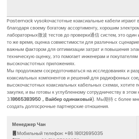
Pasternack vysokочастотные коаксиальные кабели играют 
благодаря своему богатому ассортименту, хорошим электро
лабораторных微波 тестов до проверки通信 систем, это один и
то же время, оценка совместимости для различных сценари
важным фактором для оптимизации затрат и повышения элас
техническую оценку, это помогает инженерам и покупателям
высокочастотных приложениях.
Мы продолжаем сосредоточиваться на исследованиях и раз
коаксиальных компонентов и решений для радиофонных соед
высокочастотных коаксиальных кабельных схемах, хотите 
закупке, и вы готовы к углубленному сотрудничеству в этом 
З.
18665383950，Вайбер одинаковый
). Мы期待 с более мно
создать долгосрочные партнерские отношения.
Менеджер Чан
Мобильный телефон: +86 18012695035