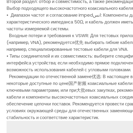
Второй раздел: отбор и совместимость, а также рекоменда
Выбор подходящего высокочастотного коаксиального кабеля
• Диапазон частот и согласование impedانس: Компоненты для высокочастотных измерений обычно требуют
характеристического импеданса 50Ω, и кабель должен иметь
частоты измеряемой системы.
Входные потери и требования к VSWR: Для тестовых прил
(например, VNA), рекомендуется优先 выбирать гибкие кабель
например, специализированные тестовые кабели для VNA.
• Типы соединителей и их совместимость: выберите специфика
интерфейса устройства; если необходимо прямое подключен
возможность использования кабелей с угловыми головками.
Рекомендации по отечественной замене优选: В настоящее вр
некоторые доступные по цене国产射频 коаксиальные кабели и
ключевыми параметрами, или при大批евых закупках, рекомен
кабели и компоненты высокочастотных коаксиальных соедин
обеспечение цепочки поставок. Рекомендуется провести сра
условиях окружающей среды для отечественных заменяющих
стабильность и соответствие характеристик.