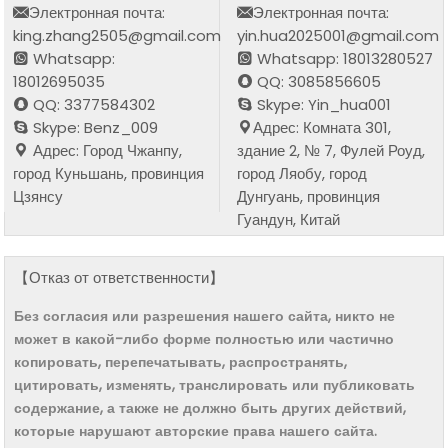
Электронная почта:
Электронная почта:
king.zhang2505@gmail.com
yin.hua2025001@gmail.com
Whatsapp:
Whatsapp: 18013280527
18012695035
QQ: 3085856605
QQ: 3377584302
Skype: Yin_hua001
Skype: Benz_009
Адрес: Комната 301,
Адрес: Город Чжанпу,
здание 2, № 7, Фулей Роуд,
город Куньшань, провинция
город Ляобу, город
Цзянсу
Дунгуань, провинция
Гуандун, Китай
【Отказ от ответственности】
Без согласия или разрешения нашего сайта, никто не
может в какой-либо форме полностью или частично
копировать, перепечатывать, распространять,
цитировать, изменять, транслировать или публиковать
содержание, а также не должно быть других действий,
которые нарушают авторские права нашего сайта.