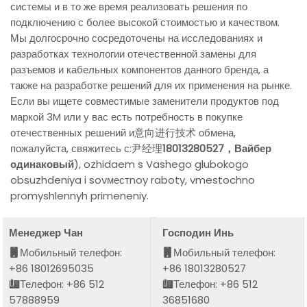
системы и в то же время реализовать решения по
подключению с более высокой стоимостью и качеством.
Мы долгосрочно сосредоточены на исследованиях и
разработках технологии отечественной замены для
разъемов и кабельных компонентов данного бренда, а
также на разработке решений для их применения на рынке.
Если вы ищете совместимые заменители продуктов под
маркой 3M или у вас есть потребность в покупке
отечественных решений и意向进行技术 обмена,
пожалуйста, свяжитесь с:尹经理
18013280527，Вайбер
одинаковый
), ozhidaem s Vashego glubokogo
obsuzhdeniya i sovместnoy raboty, vmestochno
promyshlennyh primeneniy.
Менеджер Чан
Господин Инь
Мобильный телефон:
Мобильный телефон:
+86 18012695035
+86 18013280527
Телефон: +86 512
Телефон: +86 512
57888959
36851680