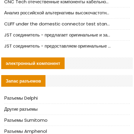
CNC Tech отечественные компоненты кабельной арматуры оценка и руководство по производственному внедрению
Анализ российской альтернативы высокочастотных кабельных колодцев I-PEX
CLIFF under the domestic connector test standard update
JST соединитель - предлагает оригинальные и заменяющие JST NSHR-02V-S соединители
JST соединитель - предоставляем оригинальные JST GHR-09V-S соединители и их аналоги
электронный компонент
Запас разъемов
Разъемы Delphi
Другие разъемы
Разъемы Sumitomo
Разъемы Amphenol