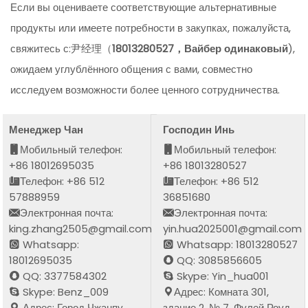
Если вы оцениваете соответствующие альтернативные
продукты или имеете потребности в закупках, пожалуйста,
свяжитесь с:尹经理（
18013280527，Вайбер одинаковый
),
ожидаем углублённого общения с вами, совместно
исследуем возможности более ценного сотрудничества.
Менеджер Чан
Господин Инь
Мобильный телефон:
Мобильный телефон:
+86 18012695035
+86 18013280527
Телефон: +86 512
Телефон: +86 512
57888959
36851680
Электронная почта:
Электронная почта:
king.zhang2505@gmail.com
yin.hua2025001@gmail.com
Whatsapp:
Whatsapp: 18013280527
18012695035
QQ: 3085856605
QQ: 3377584302
Skype: Yin_hua001
Skype: Benz_009
Адрес: Комната 301,
Адрес: Город Чжанпу,
здание 2, № 7, Фулей Роуд,