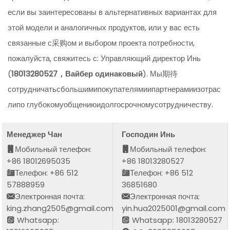
если вы заинтересованы в альтернативных вариантах для
этой модели и аналогичных продуктов, или у вас есть
связанные с采购ом и выбором проекта потребности,
пожалуйста, свяжитесь с: Управляющий директор Инь
(
18013280527，Вайбер одинаковый
). Мы期待
сотрудничатьсбольшимипокупателямиипартнерамиизотрас
липо глубокомуобщениюидолгосрочномусотрудничеству.
Менеджер Чан
Господин Инь
Мобильный телефон:
Мобильный телефон:
+86 18012695035
+86 18013280527
Телефон: +86 512
Телефон: +86 512
57888959
36851680
Электронная почта:
Электронная почта:
king.zhang2505@gmail.com
yin.hua2025001@gmail.com
Whatsapp:
Whatsapp: 18013280527