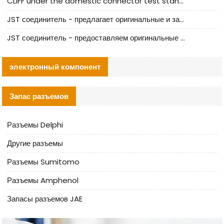
CLIFF under the domestic connector test standard update
JST соединитель - предлагает оригинальные и заменяющие JST NSHR-02V-S соединители
JST соединитель - предоставляем оригинальные JST GHR-09V-S соединители и их аналоги
электронный компонент
Запас разъемов
Разъемы Delphi
Другие разъемы
Разъемы Sumitomo
Разъемы Amphenol
Запасы разъемов JAE