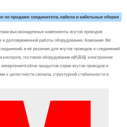
о по продаже: соединители, кабели и кабельные сборки
ствии высоконадежные компоненты жгутов проводов
в и долговременной работы оборудования. Компания 3M
оединений, и её решения для жгутов проводов и соединений
 контроле, тестовом оборудовании и的高端 электронном
 изrepresentative продуктов серии жгутов проводов и
и к целостности сигнала, структурной стабильности и