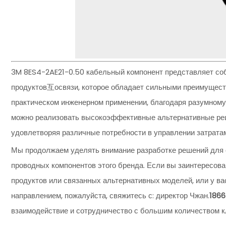
3M 8ES4-2AE21-0.50 кабельный компонент представляет с
продуктов互освязи, которое обладает сильными преимуществ
практическом инженерном применении, благодаря разумному
можно реализовать высокоэффективные альтернативные реш
удовлетворяя различные потребности в управлении затратам
Мы продолжаем уделять внимание разработке решений для 
проводных компонентов этого бренда. Если вы заинтересо
продуктов или связанных альтернативных моделей, или у вас
направлением, пожалуйста, свяжитесь с: директор Чжан.
186
взаимодействие и сотрудничество с большим количеством к