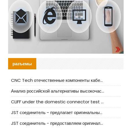
разъемы
CNC Tech отечественные компоненты кабельной арматуры оценка и руководство по производственному внедрению
Анализ российской альтернативы высокочастотных кабельных колодцев I-PEX
CLIFF under the domestic connector test standard update
JST соединитель - предлагает оригинальные и заменяющие JST NSHR-02V-S соединители
JST соединитель - предоставляем оригинальные JST GHR-09V-S соединители и их аналоги