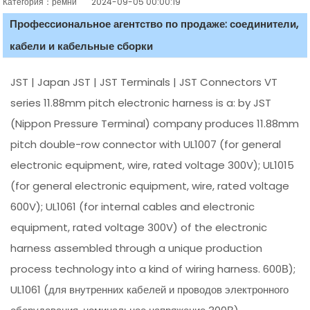
Категория：ремни
2024-09-05 00:00:19
Профессиональное агентство по продаже: соединители,
кабели и кабельные сборки
JST | Japan JST | JST Terminals | JST Connectors VT
series 11.88mm pitch electronic harness is a: by JST
(Nippon Pressure Terminal) company produces 11.88mm
pitch double-row connector with UL1007 (for general
electronic equipment, wire, rated voltage 300V); UL1015
(for general electronic equipment, wire, rated voltage
600V); UL1061 (for internal cables and electronic
equipment, rated voltage 300V) of the electronic
harness assembled through a unique production
process technology into a kind of wiring harness. 600В);
UL1061 (для внутренних кабелей и проводов электронного