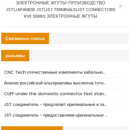
ЭЛЕКТРОННЫЕ ЖГУТЫ-ПРОИЗВОДСТВО
JST|JAPANESE JST|JST TERMINALS|JST CONNECTORS
RVE SERIES ЭЛЕКТРОННЫЕ ЖГУТЫ
Связанные статьи
разъемы
CNC Tech отечественные компоненты кабельной арматуры оценка и руководство по производственному внедрению
Анализ российской альтернативы высокочастотных кабельных колодцев I-PEX
CLIFF under the domestic connector test standard update
JST соединитель - предлагает оригинальные и заменяющие JST NSHR-02V-S соединители
JST соединитель - предоставляем оригинальные JST GHR-09V-S соединители и их аналоги