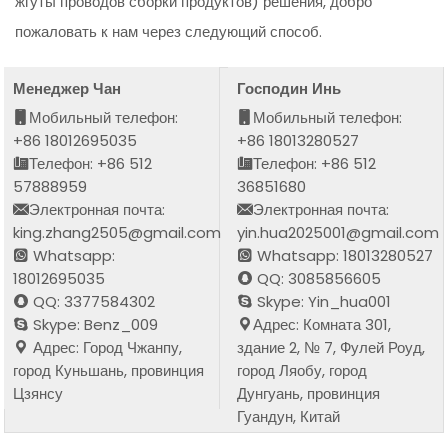
жгуты проводов сборки продуктов) решения, добро
пожаловать к нам через следующий способ.
Менеджер Чан
Господин Инь
Мобильный телефон:
Мобильный телефон:
+86 18012695035
+86 18013280527
Телефон: +86 512
Телефон: +86 512
57888959
36851680
Электронная почта:
Электронная почта:
king.zhang2505@gmail.com
yin.hua2025001@gmail.com
Whatsapp:
Whatsapp: 18013280527
18012695035
QQ: 3085856605
QQ: 3377584302
Skype: Yin_hua001
Skype: Benz_009
Адрес: Комната 301,
Адрес: Город Чжанпу,
здание 2, № 7, Фулей Роуд,
город Куньшань, провинция
город Ляобу, город
Цзянсу
Дунгуань, провинция
Гуандун, Китай