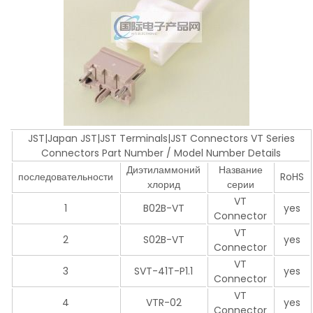
JST|Japan JST|JST Terminals|JST Connectors VT Series
Connectors Part Number / Model Number Details
Диэтиламмоний
Название
последовательности
RoHS
хлорид
серии
VT
1
B02B-VT
yes
Connector
VT
2
S02B-VT
yes
Connector
VT
3
SVT-41T-P1.1
yes
Connector
VT
4
VTR-02
yes
Connector