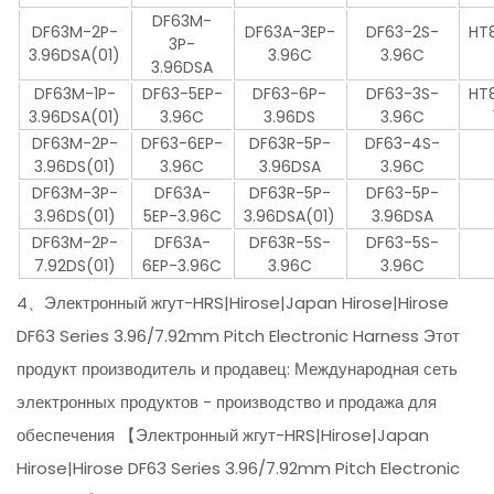
DF63M-
DF63M-2P-
DF63A-3EP-
DF63-2S-
HT
3P-
3.96DSA(01)
3.96C
3.96C
3.96DSA
DF63M-1P-
DF63-5EP-
DF63-6P-
DF63-3S-
HT
3.96DSA(01)
3.96C
3.96DS
3.96C
DF63M-2P-
DF63-6EP-
DF63R-5P-
DF63-4S-
3.96DS(01)
3.96C
3.96DSA
3.96C
DF63M-3P-
DF63A-
DF63R-5P-
DF63-5P-
3.96DS(01)
5EP-3.96C
3.96DSA(01)
3.96DSA
DF63M-2P-
DF63A-
DF63R-5S-
DF63-5S-
7.92DS(01)
6EP-3.96C
3.96C
3.96C
4、Электронный жгут-HRS|Hirose|Japan Hirose|Hirose
DF63 Series 3.96/7.92mm Pitch Electronic Harness Этот
продукт производитель и продавец: Международная сеть
электронных продуктов - производство и продажа для
обеспечения 【Электронный жгут-HRS|Hirose|Japan
Hirose|Hirose DF63 Series 3.96/7.92mm Pitch Electronic