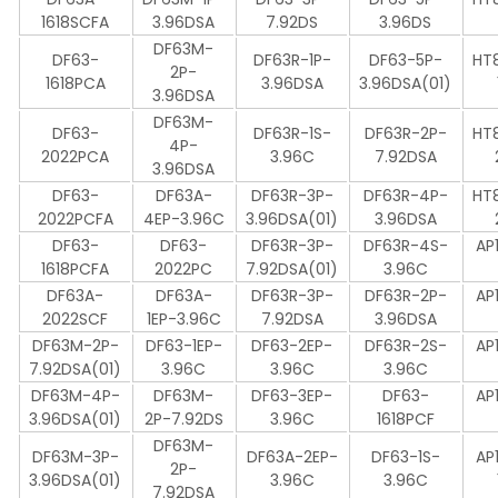
1618SCFA
3.96DSA
7.92DS
3.96DS
DF63M-
DF63-
DF63R-1P-
DF63-5P-
HT
2P-
1618PCA
3.96DSA
3.96DSA(01)
3.96DSA
DF63M-
DF63-
DF63R-1S-
DF63R-2P-
HT
4P-
2022PCA
3.96C
7.92DSA
3.96DSA
DF63-
DF63A-
DF63R-3P-
DF63R-4P-
HT
2022PCFA
4EP-3.96C
3.96DSA(01)
3.96DSA
DF63-
DF63-
DF63R-3P-
DF63R-4S-
AP
1618PCFA
2022PC
7.92DSA(01)
3.96C
DF63A-
DF63A-
DF63R-3P-
DF63R-2P-
AP
2022SCF
1EP-3.96C
7.92DSA
3.96DSA
DF63M-2P-
DF63-1EP-
DF63-2EP-
DF63R-2S-
AP
7.92DSA(01)
3.96C
3.96C
3.96C
DF63M-4P-
DF63M-
DF63-3EP-
DF63-
AP
3.96DSA(01)
2P-7.92DS
3.96C
1618PCF
DF63M-
DF63M-3P-
DF63A-2EP-
DF63-1S-
AP
2P-
3.96DSA(01)
3.96C
3.96C
7.92DSA