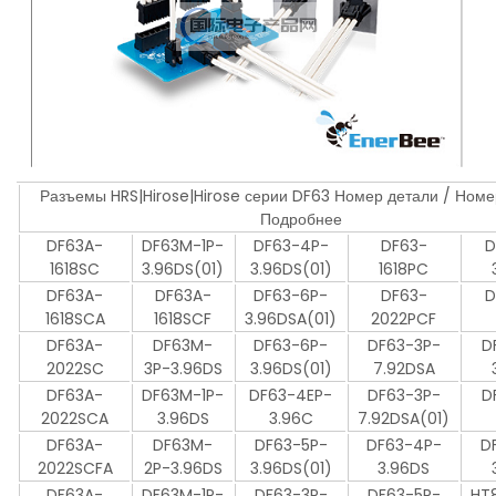
Разъемы HRS|Hirose|Hirose серии DF63 Номер детали / Ном
Подробнее
DF63A-
DF63M-1P-
DF63-4P-
DF63-
D
1618SC
3.96DS(01)
3.96DS(01)
1618PC
DF63A-
DF63A-
DF63-6P-
DF63-
D
1618SCA
1618SCF
3.96DSA(01)
2022PCF
DF63A-
DF63M-
DF63-6P-
DF63-3P-
D
2022SC
3P-3.96DS
3.96DS(01)
7.92DSA
DF63A-
DF63M-1P-
DF63-4EP-
DF63-3P-
D
2022SCA
3.96DS
3.96C
7.92DSA(01)
DF63A-
DF63M-
DF63-5P-
DF63-4P-
D
2022SCFA
2P-3.96DS
3.96DS(01)
3.96DS
DF63A-
DF63M-1P-
DF63-3P-
DF63-5P-
HT