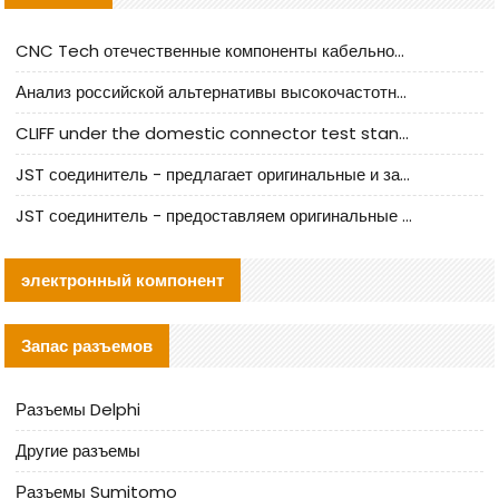
CNC Tech отечественные компоненты кабельной арматуры оценка и руководство по производственному внедрению
Анализ российской альтернативы высокочастотных кабельных колодцев I-PEX
CLIFF under the domestic connector test standard update
JST соединитель - предлагает оригинальные и заменяющие JST NSHR-02V-S соединители
JST соединитель - предоставляем оригинальные JST GHR-09V-S соединители и их аналоги
электронный компонент
Запас разъемов
Разъемы Delphi
Другие разъемы
Разъемы Sumitomo