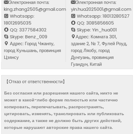
Электронная почта:
Электронная почта:
king.zhang2505@gmail.com
yin.hua2025001@gmail.com
Whatsapp:
Whatsapp: 18013280527
18012695035
QQ: 3085856605
QQ: 3377584302
Skype: Yin_hua001
Skype: Benz_009
Адрес: Комната 301,
Адрес: Город Чжанпу,
здание 2, № 7, Фулей Роуд,
город Куньшань, провинция
город Ляобу, город
Цзянсу
Дунгуань, провинция
Гуандун, Китай
【Отказ от ответственности】
Без согласия или разрешения нашего сайта, никто не
может в какой-либо форме полностью или частично
копировать, перепечатывать, распространять,
цитировать, изменять, транслировать или публиковать
содержание, а также не должно быть других действий,
которые нарушают авторские права нашего сайта.