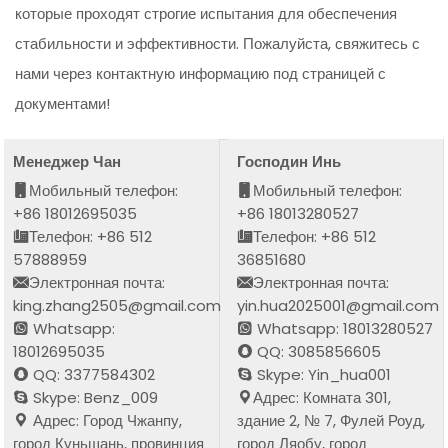
которые проходят строгие испытания для обеспечения
стабильности и эффективности. Пожалуйста, свяжитесь с
нами через контактную информацию под страницей с
документами!
Менеджер Чан
Господин Инь
Мобильный телефон:
Мобильный телефон:
+86 18012695035
+86 18013280527
Телефон: +86 512
Телефон: +86 512
57888959
36851680
Электронная почта:
Электронная почта:
king.zhang2505@gmail.com
yin.hua2025001@gmail.com
Whatsapp:
Whatsapp: 18013280527
18012695035
QQ: 3085856605
QQ: 3377584302
Skype: Yin_hua001
Skype: Benz_009
Адрес: Комната 301,
Адрес: Город Чжанпу,
здание 2, № 7, Фулей Роуд,
город Куньшань, провинция
город Ляобу, город