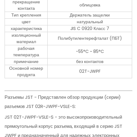
прекращение
облицовка
контакта
Тип крепления
Держатель защелки
цвет
натуральный
характеристика
JIS C 0920 Класс 7
изоляционный
Полибутилентерефталат (ПБТ)
материал
рабочая
-55°C ~ 85°C
температура
примечание
без контактов
Основной номер
02T-JWPF
продукта
Разъемы JST - Представлен обзор продукции (серии)
разъемов JST 02R-JWPF-VSLE-S:
JST 02T-JWPF-VSLE-S - это высокопроизводительный
прямоугольный корпус разъема, входящий в серию JST
JWPF и предназначенный для надежных электронных