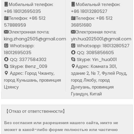
Мобильный телефон:
Мобильный телефон:
+86 18012695035
+86 18013280527
Телефон: +86 512
Телефон: +86 512
57888959
36851680
Электронная почта:
Электронная почта:
king.zhang2505@gmail.com
yin.hua2025001@gmail.com
Whatsapp:
Whatsapp: 18013280527
18012695035
QQ: 3085856605
QQ: 3377584302
Skype: Yin_hua001
Skype: Benz_009
Адрес: Комната 301,
Адрес: Город Чжанпу,
здание 2, № 7, Фулей Роуд,
город Куньшань, провинция
город Ляобу, город
Цзянсу
Дунгуань, провинция
Гуандун, Китай
【Отказ от ответственности】
Без согласия или разрешения нашего сайта, никто не
может в какой-либо форме полностью или частично