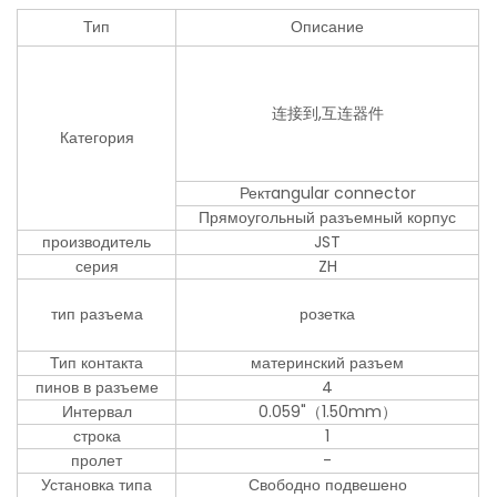
Тип
Описание
连接到,互连器件
Категория
Ректangular connector
Прямоугольный разъемный корпус
производитель
JST
серия
ZH
тип разъема
розетка
Тип контакта
материнский разъем
пинов в разъеме
4
Интервал
0.059"（1.50mm）
строка
1
пролет
-
Установка типа
Свободно подвешено