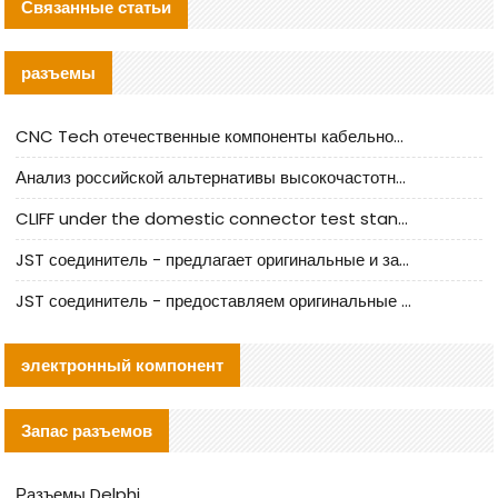
Связанные статьи
разъемы
CNC Tech отечественные компоненты кабельной арматуры оценка и руководство по производственному внедрению
Анализ российской альтернативы высокочастотных кабельных колодцев I-PEX
CLIFF under the domestic connector test standard update
JST соединитель - предлагает оригинальные и заменяющие JST NSHR-02V-S соединители
JST соединитель - предоставляем оригинальные JST GHR-09V-S соединители и их аналоги
электронный компонент
Запас разъемов
Разъемы Delphi