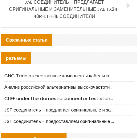
JAE СОЕДИНИТЕЛЬ - ПРЕДЛАГАЕТ
ОРИГИНАЛЬНЫЕ И ЗАМЕНИТЕЛЬНЫЕ JAE TX24-
40R-LT-H1E СОЕДИНИТЕЛИ
Связанные статьи
разъемы
CNC Tech отечественные компоненты кабельной арматуры оценка и руководство по производственному внедрению
Анализ российской альтернативы высокочастотных кабельных колодцев I-PEX
CLIFF under the domestic connector test standard update
JST соединитель - предлагает оригинальные и заменяющие JST NSHR-02V-S соединители
JST соединитель - предоставляем оригинальные JST GHR-09V-S соединители и их аналоги