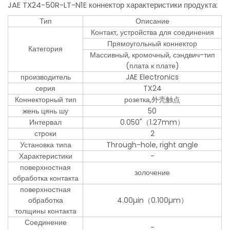
JAE TX24-50R-LT-N1E коннектор характеристики продукта:
Тип
Описание
Контакт, устройства для соединения
Прямоугольный коннектор
Категория
Массивный, кромочный, сэндвич-тип
(плата к плате)
производитель
JAE Electronics
серия
TX24
Коннекторный тип
розетка,外壳触点
жень цянь шу
50
Интервал
0.050"（1.27mm）
строки
2
Установка типа
Through-hole, right angle
Характеристики
-
поверхностная
золочение
обработка контакта
поверхностная
обработка
4.00µin（0.100µm）
толщины контакта
Соединение
-