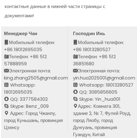
контактные данные в нижней части страницы с
документами!
Менеджер Чан
Господин Инь
Мобильный телефон:
Мобильный телефон:
+86 18012695035
+86 18013280527
Телефон: +86 512
Телефон: +86 512
57888959
36851680
Электронная почта:
Электронная почта:
king.zhang2505@gmail.com
yin.hua2025001@gmail.com
Whatsapp:
Whatsapp: 18013280527
18012695035
QQ: 3085856605
QQ: 3377584302
Skype: Yin_hua001
Skype: Benz_009
Адрес: Комната 301,
Адрес: Город Чжанпу,
здание 2, № 7, Фулей Роуд,
город Куньшань, провинция
город Ляобу, город
Цзянсу
Дунгуань, провинция
Гуандун, Китай