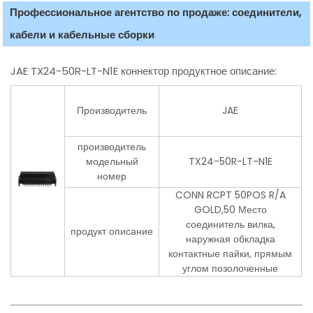
Профессиональное агентство по продаже: соединители,
кабели и кабельные сборки
JAE TX24-50R-LT-N1E коннектор продуктное описание:
Производитель
JAE
производитель
модельный
TX24-50R-LT-N1E
номер
CONN RCPT 50POS R/A
GOLD,50 Место
соединитель вилка,
продукт описание
наружная обкладка
контактные пайки, прямым
углом позолоченные