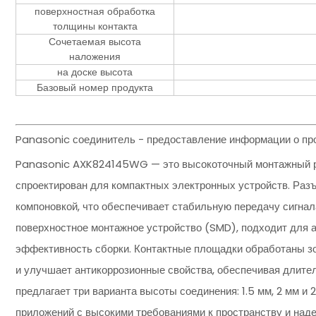
поверхностная обработка
толщины контакта
Сочетаемая высота
наложения
на доске высота
Базовый номер продукта
Panasonic соединитель - предоставление информации о п
Panasonic AXK824145WG — это высокоточный монтажный раз
спроектирован для компактных электронных устройств. Разъ
компоновкой, что обеспечивает стабильную передачу сигн
поверхностное монтажное устройство (SMD), подходит для а
эффективность сборки. Контактные площадки обработаны зо
и улучшает антикоррозионные свойства, обеспечивая длит
предлагает три варианта высоты соединения: 1.5 мм, 2 мм и 2
приложений с высокими требованиями к пространству и наде