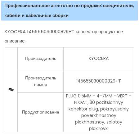
Профессиональное агентство по продаже: соединители,
кабели и кабельные сборки
KYOCERA 145655030000829+T коннектор продуктное
описание:
Производитель
KYOCERA
Производитель
145655030000829+T
номер
PLUG 0.5MM - 4-7MM - VERT -
FLOAT, 30 pozitsionnyy
konektor plug, pokroyuschiy
Продукт описание
poverkhnostnoy
plokhnostnoy, zolotoy
plakirovki