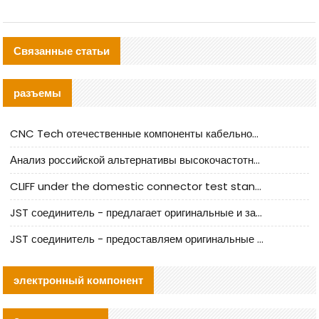
Связанные статьи
разъемы
CNC Tech отечественные компоненты кабельной арматуры оценка и руководство по производственному внедрению
Анализ российской альтернативы высокочастотных кабельных колодцев I-PEX
CLIFF under the domestic connector test standard update
JST соединитель - предлагает оригинальные и заменяющие JST NSHR-02V-S соединители
JST соединитель - предоставляем оригинальные JST GHR-09V-S соединители и их аналоги
электронный компонент