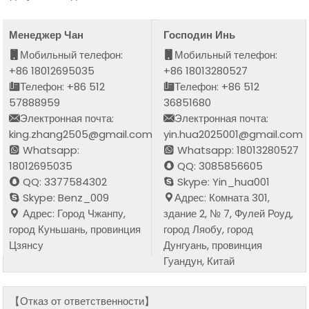
Менеджер Чан
Господин Инь
Мобильный телефон:
Мобильный телефон:
+86 18012695035
+86 18013280527
Телефон: +86 512
Телефон: +86 512
57888959
36851680
Электронная почта:
Электронная почта:
king.zhang2505@gmail.com
yin.hua2025001@gmail.com
Whatsapp:
Whatsapp: 18013280527
18012695035
QQ: 3085856605
QQ: 3377584302
Skype: Yin_hua001
Skype: Benz_009
Адрес: Комната 301,
Адрес: Город Чжанпу,
здание 2, № 7, Фулей Роуд,
город Куньшань, провинция
город Ляобу, город
Цзянсу
Дунгуань, провинция
Гуандун, Китай
【Отказ от ответственности】