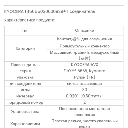
KYOCERA 145655030000829+T соединитель
характеристики продукта:
Тип
Описание
Контакт,器件 для соединения
Прямоугольный коннектор
Категория
Массивный, крайний, междуслойный
(蒜片)
Производитель
KYOCERA AVX
серия
FloXY® 5655, Kyocera
упаковка
Рулон (TR)
тип соединителя
вилка, плавающая
иглы
30
Интервал
0.020"（0.50mm）
порядковый номер
2
Поверхностная монтажная
Установка типа
технология
Плоская рельса, жестко сваренный
Характеристики
конец