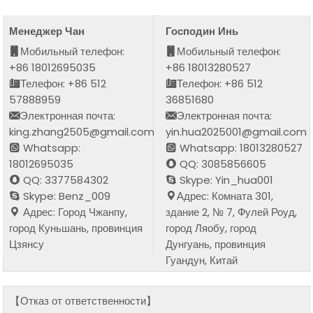
Менеджер Чан
Господин Инь
Мобильный телефон:
Мобильный телефон:
+86 18012695035
+86 18013280527
Телефон: +86 512
Телефон: +86 512
57888959
36851680
Электронная почта:
Электронная почта:
king.zhang2505@gmail.com
yin.hua2025001@gmail.com
Whatsapp:
Whatsapp: 18013280527
18012695035
QQ: 3085856605
QQ: 3377584302
Skype: Yin_hua001
Skype: Benz_009
Адрес: Комната 301,
Адрес: Город Чжанпу,
здание 2, № 7, Фулей Роуд,
город Куньшань, провинция
город Ляобу, город
Цзянсу
Дунгуань, провинция
Гуандун, Китай
【Отказ от ответственности】