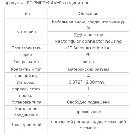
продукта JST PNIRP-04V-S соединитель
Тип
Описание
Кабельная вилка, соединительные器
件
категория
矩形 коннектор
Rectangular connector housing
Производитель
JST Sales America Inc.
серия
PNI
Тип разъема
вилка
Контактный тип
материнский разъем
пин цай шу
4
Интервал
0.079"（2.00mm）
порядок строк
1
пробел
-
Установка типа
Свободно подвешено
Контактное
прессование
соединение
Логический регистр поддерживающий
Типы крепежей
элемент