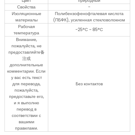
Цвет
природный
Свойства
-
Изоляционные
Полибензофенофталевая кислота
материалы
(ПБФК), усиленная стекловолокном
Рабочая
-25°C ~ 85°C
температура
Внимание,
пожалуйста, не
предоставляйте备
注或
дополнительные
комментарии. Если
у вас есть текст
для перевода,
Без контактов
пожалуйста,
предоставьте его,
и я выполню
перевод в
соответствии с
вашими
правилами.