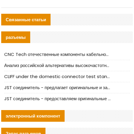
Связанные статьи
разъемы
CNC Tech отечественные компоненты кабельной арматуры оценка и руководство по производственному внедрению
Анализ российской альтернативы высокочастотных кабельных колодцев I-PEX
CLIFF under the domestic connector test standard update
JST соединитель - предлагает оригинальные и заменяющие JST NSHR-02V-S соединители
JST соединитель - предоставляем оригинальные JST GHR-09V-S соединители и их аналоги
электронный компонент
Запас разъемов