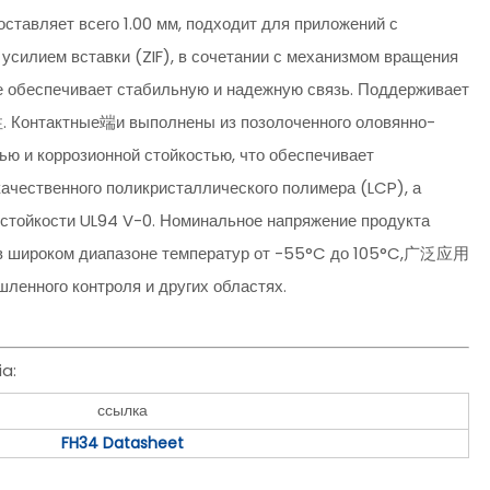
ставляет всего 1.00 мм, подходит для приложений с
усилием вставки (ZIF), в сочетании с механизмом вращения
же обеспечивает стабильную и надежную связь. Поддерживает
онтактные端и выполнены из позолоченного оловянно-
ю и коррозионной стойкостью, что обеспечивает
ачественного поликристаллического полимера (LCP), а
естойкости UL94 V-0. Номинальное напряжение продукта
ть в широком диапазоне температур от -55°C до 105°C,广泛应用
ленного контроля и других областях.
a:
ссылка
FH34 Datasheet