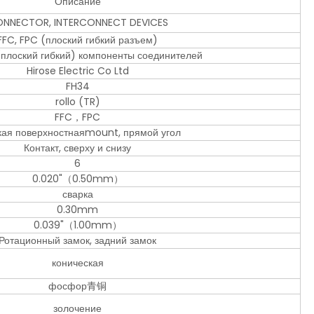
Описание
NNECTOR, INTERCONNECT DEVICES
FFC, FPC (плоский гибкий разъем)
(плоский гибкий) компоненты соединителей
Hirose Electric Co Ltd
FH34
rollo (TR)
FFC，FPC
кая поверхностнаяmount, прямой угол
Контакт, сверху и снизу
6
0.020"（0.50mm）
сварка
0.30mm
0.039"（1.00mm）
Ротационный замок, задний замок
коническая
фосфор青铜
золочение