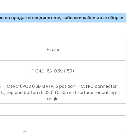
о по продаже: соединители, кабели и кабельные сборки
Hirose
FH34D-6S-0.5SH(50)
 FFC FPC 6POS 0.5MM R/A, 6 position FFC, FPC connector
ts, top and bottom 0.020" (0.50mm) surface mount, right
angle