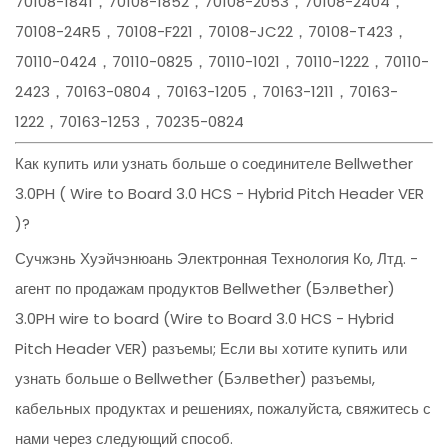
70108-1841，70108-1852，70108-2053，70108-2404，
70108-24R5，70108-F221，70108-JC22，70108-T423，
70110-0424，70110-0825，70110-1021，70110-1222，70110-
2423，70163-0804，70163-1205，70163-1211，70163-
1222，70163-1253，70235-0824
Как купить или узнать больше о соединителе Bellwether
3.0PH ( Wire to Board 3.0 HCS - Hybrid Pitch Header VER
)?
Сучжэнь Хуэйчэнюань Электронная Технология Ко, Лтд. -
агент по продажам продуктов Bellwether (Бэлвether)
3.0PH wire to board (Wire to Board 3.0 HCS - Hybrid
Pitch Header VER) разъемы; Если вы хотите купить или
узнать больше о Bellwether (Бэлвether) разъемы,
кабельных продуктах и решениях, пожалуйста, свяжитесь с
нами через следующий способ.