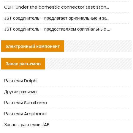
CLIFF under the domestic connector test standard update
JST соединитель - предлагает оригинальные и заменяющие JST NSHR-02V-S соединители
JST соединитель - предоставляем оригинальные JST GHR-09V-S соединители и их аналоги
электронный компонент
Запас разъемов
Разъемы Delphi
Другие разъемы
Разъемы Sumitomo
Разъемы Amphenol
Запасы разъемов JAE