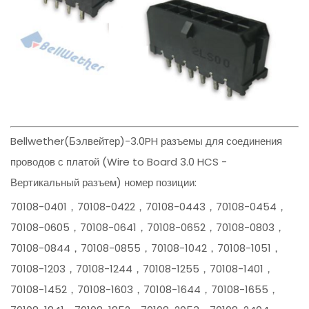
Bellwether(Бэлвейтер)-3.0PH разъемы для соединения
проводов с платой (Wire to Board 3.0 HCS -
Вертикальный разъем) номер позиции:
70108-0401，70108-0422，70108-0443，70108-0454，
70108-0605，70108-0641，70108-0652，70108-0803，
70108-0844，70108-0855，70108-1042，70108-1051，
70108-1203，70108-1244，70108-1255，70108-1401，
70108-1452，70108-1603，70108-1644，70108-1655，