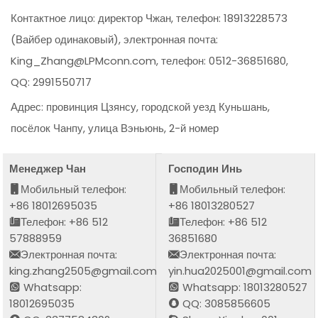
Контактное лицо: директор Чжан, телефон: 18913228573
(Вайбер одинаковый), электронная почта:
King_Zhang@LPMconn.com, телефон: 0512-36851680,
QQ: 2991550717
Адрес: провинция Цзянсу, городской уезд Куньшань,
посёлок Чанпу, улица Вэньюнь, 2-й номер
Менеджер Чан
Господин Инь
Мобильный телефон:
Мобильный телефон:
+86 18012695035
+86 18013280527
Телефон: +86 512
Телефон: +86 512
57888959
36851680
Электронная почта:
Электронная почта:
king.zhang2505@gmail.com
yin.hua2025001@gmail.com
Whatsapp:
Whatsapp: 18013280527
18012695035
QQ: 3085856605