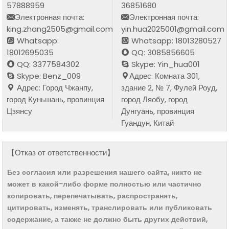
57888959
36851680
Электронная почта:
Электронная почта:
king.zhang2505@gmail.com
yin.hua2025001@gmail.com
Whatsapp:
Whatsapp: 18013280527
18012695035
QQ: 3085856605
QQ: 3377584302
Skype: Yin_hua001
Skype: Benz_009
Адрес: Комната 301,
Адрес: Город Чжанпу,
здание 2, № 7, Фулей Роуд,
город Куньшань, провинция
город Ляобу, город
Цзянсу
Дунгуань, провинция
Гуандун, Китай
【Отказ от ответственности】
Без согласия или разрешения нашего сайта, никто не
может в какой-либо форме полностью или частично
копировать, перепечатывать, распространять,
цитировать, изменять, транслировать или публиковать
содержание, а также не должно быть других действий,