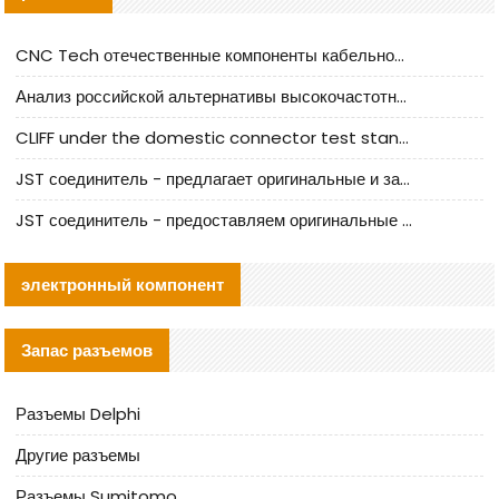
CNC Tech отечественные компоненты кабельной арматуры оценка и руководство по производственному внедрению
Анализ российской альтернативы высокочастотных кабельных колодцев I-PEX
CLIFF under the domestic connector test standard update
JST соединитель - предлагает оригинальные и заменяющие JST NSHR-02V-S соединители
JST соединитель - предоставляем оригинальные JST GHR-09V-S соединители и их аналоги
электронный компонент
Запас разъемов
Разъемы Delphi
Другие разъемы
Разъемы Sumitomo