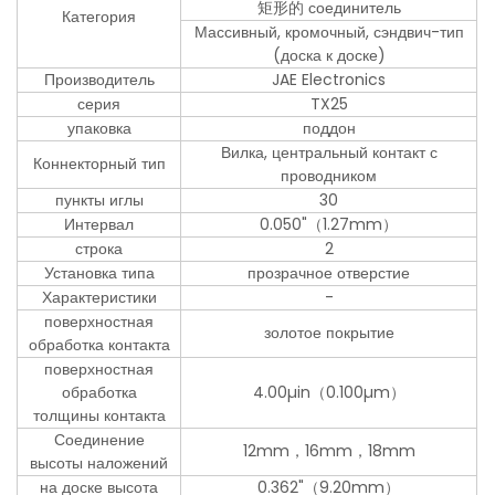
矩形的 соединитель
Категория
Массивный, кромочный, сэндвич-тип
(доска к доске)
Производитель
JAE Electronics
серия
TX25
упаковка
поддон
Вилка, центральный контакт с
Коннекторный тип
проводником
пункты иглы
30
Интервал
0.050"（1.27mm）
строка
2
Установка типа
прозрачное отверстие
Характеристики
-
поверхностная
золотое покрытие
обработка контакта
поверхностная
обработка
4.00µin（0.100µm）
толщины контакта
Соединение
12mm，16mm，18mm
высоты наложений
на доске высота
0.362"（9.20mm）