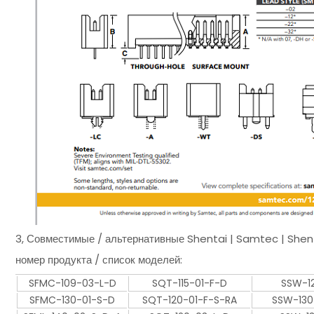
3, Совместимые / альтернативные Shentai | Samtec | She
номер продукта / список моделей:
SFMC-109-03-L-D
SQT-115-01-F-D
SSW-1
SFMC-130-01-S-D
SQT-120-01-F-S-RA
SSW-130