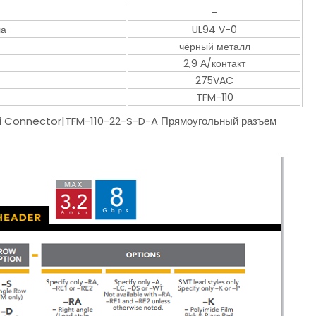
-
ла
UL94 V-0
чёрный металл
2,9 А/контакт
275VAC
TFM-110
i Connector|TFM-110-22-S-D-A Прямоугольный разъем