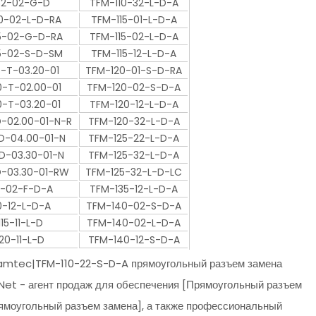
32-02-G-D
TFM-110-32-L-D-A
0-02-L-D-RA
TFM-115-01-L-D-A
5-02-G-D-RA
TFM-115-02-L-D-A
5-02-S-D-SM
TFM-115-12-L-D-A
-T-03.20-01
TFM-120-01-S-D-RA
-T-02.00-01
TFM-120-02-S-D-A
-T-03.20-01
TFM-120-12-L-D-A
-02.00-01-N-R
TFM-120-32-L-D-A
D-04.00-01-N
TFM-125-22-L-D-A
D-03.30-01-N
TFM-125-32-L-D-A
-03.30-01-RW
TFM-125-32-L-D-LC
0-02-F-D-A
TFM-135-12-L-D-A
0-12-L-D-A
TFM-140-02-S-D-A
15-11-L-D
TFM-140-02-L-D-A
20-11-L-D
TFM-140-12-S-D-A
amtec|TFM-110-22-S-D-A прямоугольный разъем замена
 Net - агент продаж для обеспечения [Прямоугольный разъем
моугольный разъем замена], а также профессиональный