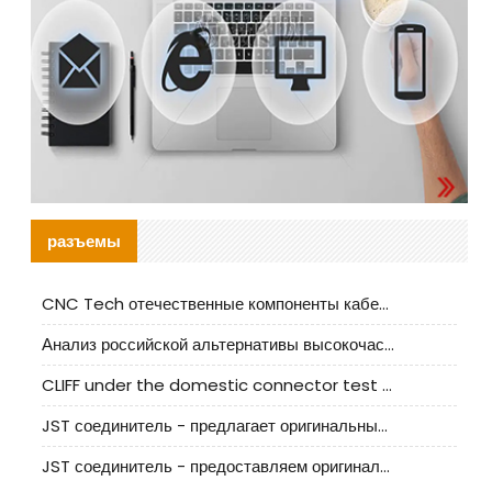
разъемы
CNC Tech отечественные компоненты кабельной арматуры оценка и руководство по производственному внедрению
Анализ российской альтернативы высокочастотных кабельных колодцев I-PEX
CLIFF under the domestic connector test standard update
JST соединитель - предлагает оригинальные и заменяющие JST NSHR-02V-S соединители
JST соединитель - предоставляем оригинальные JST GHR-09V-S соединители и их аналоги