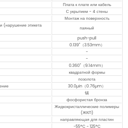
Плата к плате или кабель
С укрытием - 4 стены
Монтаж на поверхность
ки (нарушение этикета
паяный
push-pull
0.139"（3.53mm）
-
-
0.360"（9.14mm）
квадратной формы
позолота
ение
30.0µin（0.76µm）
锡
фосфористая бронза
Жидкокристаллические полимеры
(ЖКП)
направляющая для пластин
-55°C ~ 125°C