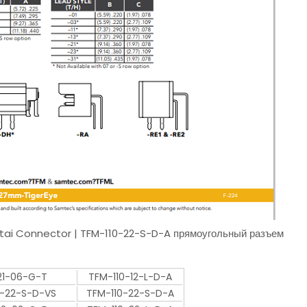
ntai Connector | TFM-110-22-S-D-A прямоугольный разъем
21-06-G-T
TFM-110-12-L-D-A
-22-S-D-VS
TFM-110-22-S-D-A