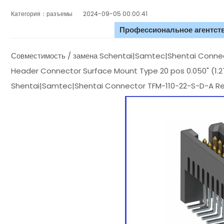
Категория：разъемы
2024-09-05 00:00:41
Профессиональное агентств
Совместимость / замена Schentai|Samtec|Shentai Connec
Header Connector Surface Mount Type 20 pos 0.050" (1.2
Shentai|Samtec|Shentai Connector TFM-110-22-S-D-A R