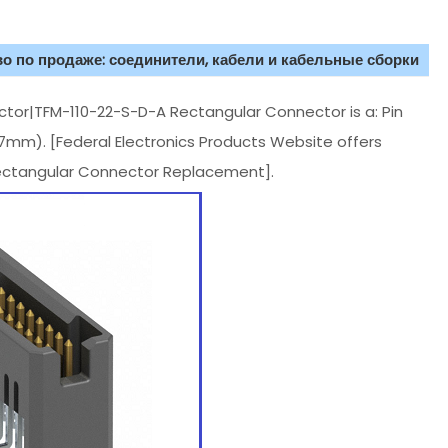
о по продаже: соединители, кабели и кабельные сборки
tor|TFM-110-22-S-D-A Rectangular Connector is a: Pin
7mm). [Federal Electronics Products Website offers
ectangular Connector Replacement].