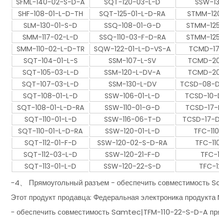
SFML-140-02-S-D-A
SQT-120-03-L-D
SSW-1
SHF-108-01-L-D-TH
SQT-125-01-L-D-RA
STMM-12
SLM-130-01-S-D
SSQ-108-01-G-D
STMM-12
SMM-117-02-L-D
SSQ-110-03-F-D-RA
STMM-12
SMM-110-02-L-D-TR
SQW-122-01-L-D-VS-A
TCMD-17
SQT-104-01-L-S
SSM-107-L-SV
TCMD-20
SQT-105-03-L-D
SSM-120-L-DV-A
TCMD-20
SQT-107-03-L-D
SSM-130-L-DV
TCSD-08-D
SQT-108-01-L-D
SSW-106-01-L-D
TCSD-10-
SQT-108-01-L-D-RA
SSW-110-01-G-D
TCSD-17-
SQT-110-01-L-D
SSW-116-06-T-D
TCSD-17-D
SQT-110-01-L-D-RA
SSW-120-01-L-D
TFC-11
SQT-112-01-F-D
SSW-120-02-S-D-RA
TFC-11
SQT-112-03-L-D
SSW-120-21-F-D
TFC-1
SQT-113-01-L-D
SSW-120-22-S-D
TFC-1
-4、 Прямоугольный разъем - обеспечить совместимость S
Этот продукт продавца: Федеральная электроника продукта
- обеспечить совместимость Samtec|TFM-110-22-S-D-A пря