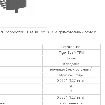
tai Connector | TFM-110-22-S-D-A прямоугольный разъем
Samtec Inc.
Tiger Eye™ TFM
фитинг
в продаже
терминал (электротехника)
Мужской штырь
0.050"（1.27mm）
20
м
2
0.050"（1.27mm）
тов
собственность