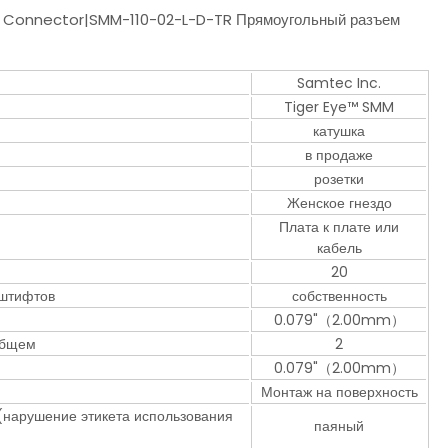
i Connector|SMM-110-02-L-D-TR Прямоугольный разъем
Samtec Inc.
Tiger Eye™ SMM
катушка
в продаже
розетки
Женское гнездо
Плата к плате или
кабель
20
 штифтов
собственность
0.079"（2.00mm）
 общем
2
0.079"（2.00mm）
Монтаж на поверхность
 (нарушение этикета использования
паяный