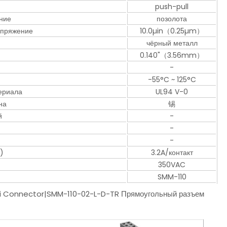
push-pull
ение
позолота
опряжение
10.0µin（0.25µm）
чёрный металл
0.140"（3.56mm）
-
-55°C ~ 125°C
ериала
UL94 V-0
на
锡
й
-
-
-
)
3.2A/контакт
350VAC
SMM-110
ai Connector|SMM-110-02-L-D-TR Прямоугольный разъем