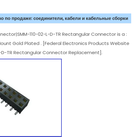
о по продаже: соединители, кабели и кабельные сборки
ctor|SMM-110-02-L-D-TR Rectangular Connector is a :
unt Gold Plated . [Federal Electronics Products Website
-D-TR Rectangular Connector Replacement].