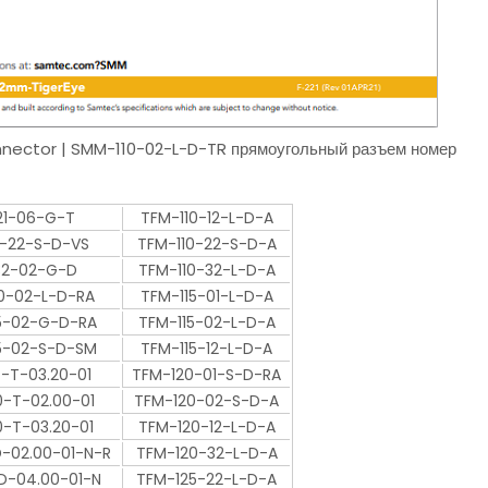
onnector | SMM-110-02-L-D-TR прямоугольный разъем номер
21-06-G-T
TFM-110-12-L-D-A
-22-S-D-VS
TFM-110-22-S-D-A
32-02-G-D
TFM-110-32-L-D-A
0-02-L-D-RA
TFM-115-01-L-D-A
5-02-G-D-RA
TFM-115-02-L-D-A
5-02-S-D-SM
TFM-115-12-L-D-A
-T-03.20-01
TFM-120-01-S-D-RA
-T-02.00-01
TFM-120-02-S-D-A
-T-03.20-01
TFM-120-12-L-D-A
-02.00-01-N-R
TFM-120-32-L-D-A
D-04.00-01-N
TFM-125-22-L-D-A