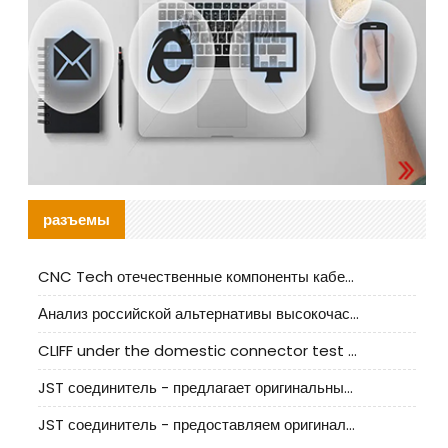
разъемы
CNC Tech отечественные компоненты кабельной арматуры оценка и руководство по производственному внедрению
Анализ российской альтернативы высокочастотных кабельных колодцев I-PEX
CLIFF under the domestic connector test standard update
JST соединитель - предлагает оригинальные и заменяющие JST NSHR-02V-S соединители
JST соединитель - предоставляем оригинальные JST GHR-09V-S соединители и их аналоги