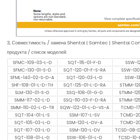
3, Совместимость / замена Shentai | Samtec | Shentai C
продукта / список моделей:
SFMC-109-03-L-D
SQT-115-01-F-D
SSW-1
SFMC-130-01-S-D
SQT-120-01-F-S-RA
SSW-130
SFML-140-02-S-D-A
SQT-120-03-L-D
SSW-1
SHF-108-01-L-D-TH
SQT-125-01-L-D-RA
STMM-12
SLM-130-01-S-D
SSQ-108-01-G-D
STMM-12
SMM-117-02-L-D
SSQ-110-03-F-D-RA
STMM-12
SMM-110-02-L-D-TR
SQW-122-01-L-D-VS-A
TCMD-17
SQT-104-01-L-S
SSM-107-L-SV
TCMD-20
SQT-105-03-L-D
SSM-120-L-DV-A
TCMD-20
SQT-107-03-L-D
SSM-130-L-DV
TCSD-08-D
SQT-108-01-L-D
SSW-106-01-L-D
TCSD-10-