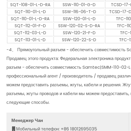
SQT-108-01-L-D-RA
SSW-110-01-G-D
TCSD-17-
SQT-110-01-L-D
SSW-116-06-T-D
TCSD-17-D
SQT-110-01-L-D-RA
SSW-120-01-L-D
TFC-11
SQT-112-01-F-D
SSW-120-02-S-D-RA
TFC-11
SQT-112-03-L-D
SSW-120-21-F-D
TFC-1
SQT-113-01-L-D
SSW-120-22-S-D
TFC-1
-4、 Прямоугольный разъем - обеспечить совместимость 
Продавец этого продукта: Федеральная электроника продук
разъем - обеспечить совместимость Samtec|SMM-110-02-L-
профессиональный агент / производитель / продавец различ
можем предоставить разъемы, жгуты, кабели и решения. Жгут
разъемы, жгуты проводов и кабели мы можем предоставить, 
следующие способы.
Менеджер Чан
Мобильный телефон: +86 18012695035