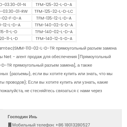
D-03.30-01-N
TFM-125-32-L-D-A
-03.30-01-RW
TFM-125-32-L-D-LC
0-02-F-D-A
TFM-135-12-L-D-A
0-12-L-D-A
TFM-140-02-S-D-A
15-11-L-D
TFM-140-02-L-D-A
20-11-L-D
TFM-140-12-S-D-A
Samtec|SMM-110-02-L-D-TR прямоугольный разъем замена
ты Net - агент продаж для обеспечения [Прямоугольный
D-TR прямоугольный разъем замена], а также
ных {разъемы}, если вы хотите купить или знать, что мы
ы проводов}; Если вы хотите купить или узнать, какие
пожалуйста, не стесняйтесь связаться с нами через
Господин Инь
Мобильный телефон: +86 18013280527