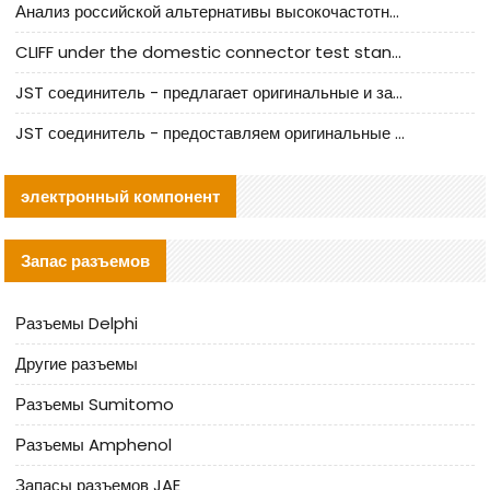
Анализ российской альтернативы высокочастотных кабельных колодцев I-PEX
CLIFF under the domestic connector test standard update
JST соединитель - предлагает оригинальные и заменяющие JST NSHR-02V-S соединители
JST соединитель - предоставляем оригинальные JST GHR-09V-S соединители и их аналоги
электронный компонент
Запас разъемов
Разъемы Delphi
Другие разъемы
Разъемы Sumitomo
Разъемы Amphenol
Запасы разъемов JAE