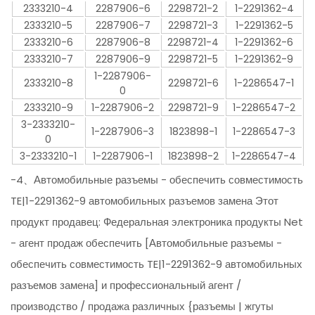
2333210-4
2287906-6
2298721-2
1-2291362-4
2333210-5
2287906-7
2298721-3
1-2291362-5
2333210-6
2287906-8
2298721-4
1-2291362-6
2333210-7
2287906-9
2298721-5
1-2291362-9
1-2287906-
2333210-8
2298721-6
1-2286547-1
0
2333210-9
1-2287906-2
2298721-9
1-2286547-2
3-2333210-
1-2287906-3
1823898-1
1-2286547-3
0
3-2333210-1
1-2287906-1
1823898-2
1-2286547-4
-4、Автомобильные разъемы - обеспечить совместимость
TE|1-2291362-9 автомобильных разъемов замена Этот
продукт продавец: Федеральная электроника продукты Net
- агент продаж обеспечить [Автомобильные разъемы -
обеспечить совместимость TE|1-2291362-9 автомобильных
разъемов замена] и профессиональный агент /
производство / продажа различных {разъемы | жгуты