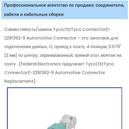
Профессиональное агентство по продаже: соединители,
кабели и кабельные сборки
Совместимость/замена Tyco|TE|Tyco Connector|1-
2291362-9 Automotive Connector - это: заголовок для
подключения данных, O, провод к плате, 4 позиции, 0.079"
[2 мм] по центру, экранированный, прямой угол, монтаж на
плату . [Federal Electronics предлагает Tyco|TE|Tyco
Connector|1-2291362-9 Automotive Connector
Replacement].