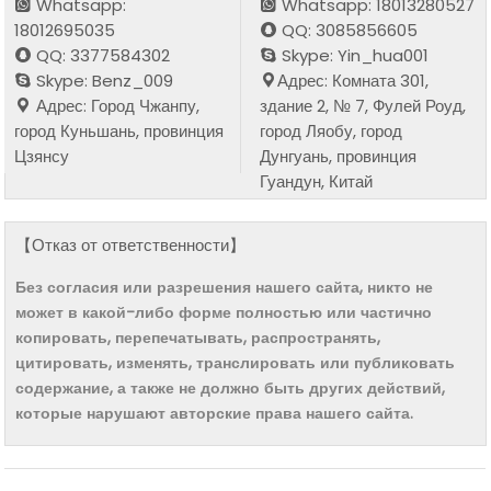
Whatsapp:
Whatsapp: 18013280527
18012695035
QQ: 3085856605
QQ: 3377584302
Skype: Yin_hua001
Skype: Benz_009
Адрес: Комната 301,
Адрес: Город Чжанпу,
здание 2, № 7, Фулей Роуд,
город Куньшань, провинция
город Ляобу, город
Цзянсу
Дунгуань, провинция
Гуандун, Китай
【Отказ от ответственности】
Без согласия или разрешения нашего сайта, никто не
может в какой-либо форме полностью или частично
копировать, перепечатывать, распространять,
цитировать, изменять, транслировать или публиковать
содержание, а также не должно быть других действий,
которые нарушают авторские права нашего сайта.