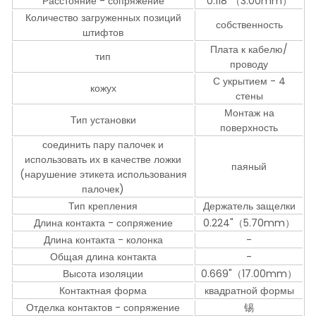
Расстояние - сопряжение
0.118"（3.00mm）
Количество загруженных позиций
собственность
штифтов
Плата к кабелю/
тип
проводу
С укрытием - 4
кожух
стены
Монтаж на
Тип установки
поверхность
соединить пару палочек и
использовать их в качестве ложки
паяный
(нарушение этикета использования
палочек)
Тип крепления
Держатель защелки
Длина контакта - сопряжение
0.224"（5.70mm）
Длина контакта - колонка
-
Общая длина контакта
-
Высота изоляции
0.669"（17.00mm）
Контактная форма
квадратной формы
Отделка контактов - сопряжение
锡