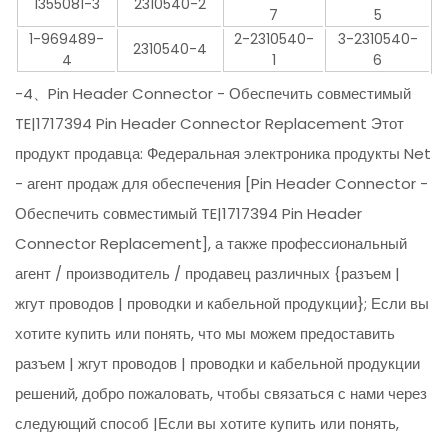
1355081-3
2310540-2
7
5
1-969489-
2-2310540-
3-2310540-
2310540-4
4
1
6
-4、Pin Header Connector - Обеспечить совместимый
TE|1717394 Pin Header Connector Replacement Этот
продукт продавца: Федеральная электроника продукты Net
- агент продаж для обеспечения [Pin Header Connector -
Обеспечить совместимый TE|1717394 Pin Header
Connector Replacement], а также профессиональный
агент / производитель / продавец различных {разъем |
жгут проводов | проводки и кабельной продукции}; Если вы
хотите купить или понять, что мы можем предоставить
разъем | жгут проводов | проводки и кабельной продукции
решений, добро пожаловать, чтобы связаться с нами через
следующий способ |Если вы хотите купить или понять,