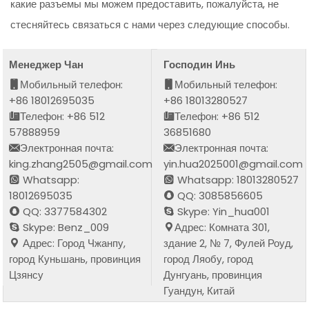
какие разъемы мы можем предоставить, пожалуйста, не
стесняйтесь связаться с нами через следующие способы.
Менеджер Чан
Господин Инь
Мобильный телефон:
Мобильный телефон:
+86 18012695035
+86 18013280527
Телефон: +86 512
Телефон: +86 512
57888959
36851680
Электронная почта:
Электронная почта:
king.zhang2505@gmail.com
yin.hua2025001@gmail.com
Whatsapp:
Whatsapp: 18013280527
18012695035
QQ: 3085856605
QQ: 3377584302
Skype: Yin_hua001
Skype: Benz_009
Адрес: Комната 301,
Адрес: Город Чжанпу,
здание 2, № 7, Фулей Роуд,
город Куньшань, провинция
город Ляобу, город
Цзянсу
Дунгуань, провинция
Гуандун, Китай