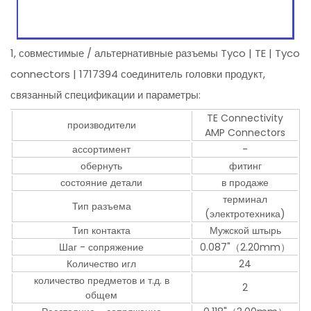
1, совместимые / альтернативные разъемы Tyco | TE | Tyco
connectors | 1717394 соединитель головки продукт,
связанный спецификации и параметры:
TE Connectivity
производители
AMP Connectors
ассортимент
-
обернуть
фитинг
состояние детали
в продаже
терминал
Тип разъема
(электротехника)
Тип контакта
Мужской штырь
Шаг - сопряжение
0.087"（2.20mm）
Количество игл
24
количество предметов и т.д. в
2
общем