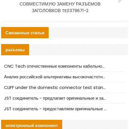
СОВМЕСТИМУЮ ЗАМЕНУ РАЗЪЕМОВ
ЗАГОЛОВКОВ TE|1379671-2
Связанные статьи
разъемы
CNC Tech отечественные компоненты кабельной арматуры оценка и руководство по производственному внедрению
Анализ российской альтернативы высокочастотных кабельных колодцев I-PEX
CLIFF under the domestic connector test standard update
JST соединитель - предлагает оригинальные и заменяющие JST NSHR-02V-S соединители
JST соединитель - предоставляем оригинальные JST GHR-09V-S соединители и их аналоги
электронный компонент