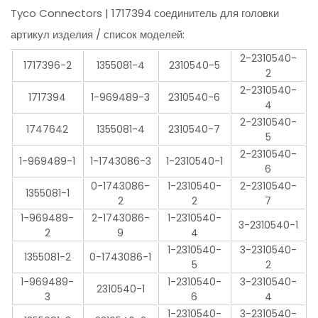
Tyco Connectors | 1717394 соединитель для головки
артикул изделия / список моделей:
2-2310540-
1717396-2
1355081-4
2310540-5
2
2-2310540-
1717394
1-969489-3
2310540-6
4
2-2310540-
1747642
1355081-4
2310540-7
5
2-2310540-
1-969489-1
1-1743086-3
1-2310540-1
6
0-1743086-
1-2310540-
2-2310540-
1355081-1
2
2
7
1-969489-
2-1743086-
1-2310540-
3-2310540-1
2
9
4
1-2310540-
3-2310540-
1355081-2
0-1743086-1
5
2
1-969489-
1-2310540-
3-2310540-
2310540-1
3
6
4
1-2310540-
3-2310540-