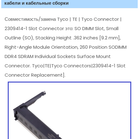
кабели и кабельные сборки
Совместимость/замена Tyco | TE | Tyco Connector |
2309414-1 Slot Connector это: SO DIMM Slot, Small
Outline (SO), Stacking Height .362 inches [9.2 mm],
Right-Angle Module Orientation, 260 Position SODIMM
DDR4 SDRAM Individual Sockets Surface Mount
Connector. Tyco|TE|Tyco Connectors|2309414-1 Slot
Connector Replacement].