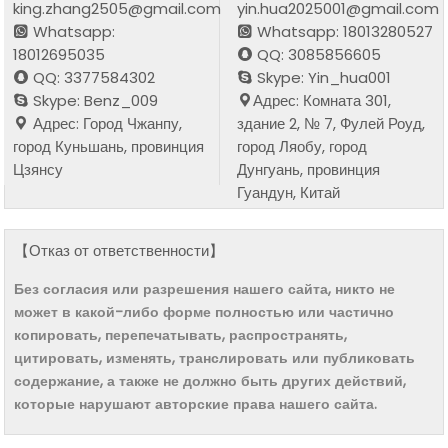
king.zhang2505@gmail.com
yin.hua2025001@gmail.com
Whatsapp:
Whatsapp: 18013280527
18012695035
QQ: 3085856605
QQ: 3377584302
Skype: Yin_hua001
Skype: Benz_009
Адрес: Комната 301,
Адрес: Город Чжанпу,
здание 2, № 7, Фулей Роуд,
город Куньшань, провинция
город Ляобу, город
Цзянсу
Дунгуань, провинция
Гуандун, Китай
【Отказ от ответственности】
Без согласия или разрешения нашего сайта, никто не
может в какой-либо форме полностью или частично
копировать, перепечатывать, распространять,
цитировать, изменять, транслировать или публиковать
содержание, а также не должно быть других действий,
которые нарушают авторские права нашего сайта.