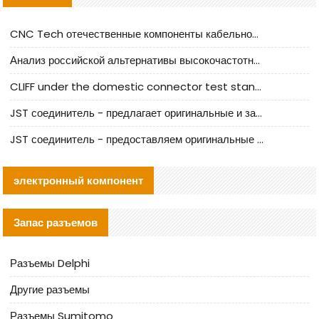
CNC Tech отечественные компоненты кабельной арматуры оценка и руководство по производственному внедрению
Анализ российской альтернативы высокочастотных кабельных колодцев I-PEX
CLIFF under the domestic connector test standard update
JST соединитель - предлагает оригинальные и заменяющие JST NSHR-02V-S соединители
JST соединитель - предоставляем оригинальные JST GHR-09V-S соединители и их аналоги
электронный компонент
Запас разъемов
Разъемы Delphi
Другие разъемы
Разъемы Sumitomo