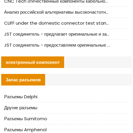
CNC Tech отечественные компоненты кабельной арматуры оценка и руководство по производственному внедрению
Анализ российской альтернативы высокочастотных кабельных колодцев I-PEX
CLIFF under the domestic connector test standard update
JST соединитель - предлагает оригинальные и заменяющие JST NSHR-02V-S соединители
JST соединитель - предоставляем оригинальные JST GHR-09V-S соединители и их аналоги
электронный компонент
Запас разъемов
Разъемы Delphi
Другие разъемы
Разъемы Sumitomo
Разъемы Amphenol