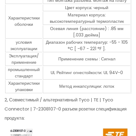
Тип монтажа разъема: монтаж на плату
Цвет корпуса: черный
Материал корпуса:
Характеристики
высокотемпературный термопластик
оболочки
Осевая линия (расстояние) : .85 мм
[.033 дюйма]
условия
Диапазон рабочих температур: -55 - 105
эксплуатации
°C [ -67 - 221 °F ].
Эксплуатация/
Применение схемы : Сигнал
применение
промышленный
UL Рейтинг огнестойкости: UL 94V-0
стандарт
Характеристики
Метод инкапсуляции: лоток
упаковки
2, Совместимый / альтернативный Tyco | TE | Tyco
Connector | 7-2308107-0 разъем розетки спецификация
продукта: