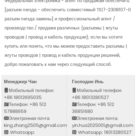
Федеральная электроника - агент по продажам обеспечить
[разъем гнезда - обеспечить совместимый TE|7-2308107-0
разъем гнезда замены] и профессиональный агент /
производство / продажи различных {разъемы | жгуты
проводов | провод и кабель продукции}; если вы хотите
купить или понять, что мы можем предоставить разъемы |
жгуты проводов | провод и кабель продукции решений,
добро пожаловать к нам через следующий способ.
Менеджер Чан
Господин Инь
Мобильный телефон:
Мобильный телефон:
+86 18012695035
+86 18013280527
Телефон: +86 512
Телефон: +86 512
57888959
36851680
Электронная почта:
Электронная почта:
king.zhang2505@gmail.com
yin.hua2025001@gmail.com
Whatsapp:
Whatsapp: 18013280527