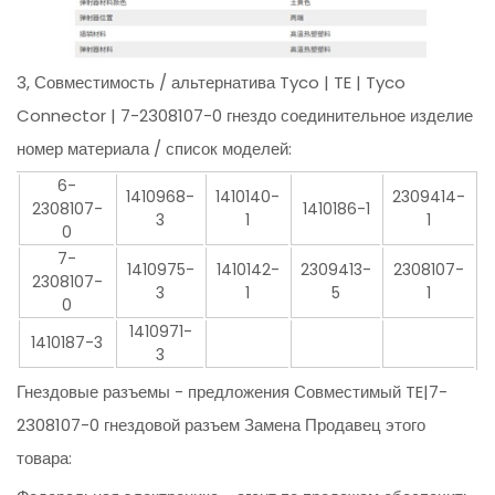
3, Совместимость / альтернатива Tyco | TE | Tyco
Connector | 7-2308107-0 гнездо соединительное изделие
номер материала / список моделей:
6-
1410968-
1410140-
2309414-
2308107-
1410186-1
3
1
1
0
7-
1410975-
1410142-
2309413-
2308107-
2308107-
3
1
5
1
0
1410971-
1410187-3
3
Гнездовые разъемы - предложения Совместимый TE|7-
2308107-0 гнездовой разъем Замена Продавец этого
товара: