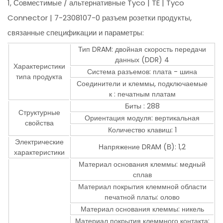
1, Совместимые / альтернативные Tyco | TE | Tyco
Connector | 7-2308107-0 разъем розетки продукты,
связанные спецификации и параметры:
Тип DRAM: двойная скорость передачи
данных (DDR) 4
Характеристики
Система разъемов: плата - шина
типа продукта
Соединители и клеммы, подключаемые
к : печатным платам
Биты : 288
Структурные
Ориентация модуля: вертикальная
свойства
Количество клавиш: 1
Электрические
Напряжение DRAM (В): 1,2
характеристики
Материал основания клеммы: медный
сплав
Материал покрытия клеммной области
печатной платы: олово
Материал основания клеммы: никель
Материал покрытия клеммного контакта: