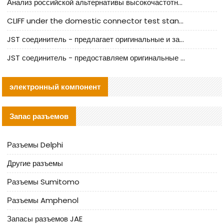
Анализ российской альтернативы высокочастотных кабельных колодцев I-PEX
CLIFF under the domestic connector test standard update
JST соединитель - предлагает оригинальные и заменяющие JST NSHR-02V-S соединители
JST соединитель - предоставляем оригинальные JST GHR-09V-S соединители и их аналоги
электронный компонент
Запас разъемов
Разъемы Delphi
Другие разъемы
Разъемы Sumitomo
Разъемы Amphenol
Запасы разъемов JAE