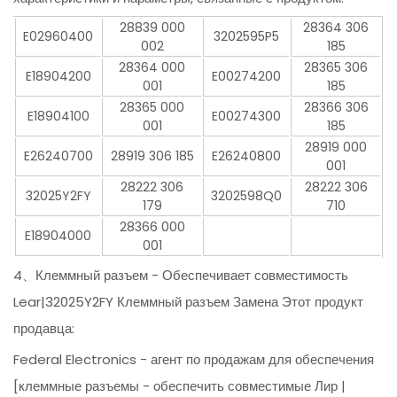
28839 000
28364 306
E02960400
3202595P5
002
185
28364 000
28365 306
E18904200
E00274200
001
185
28365 000
28366 306
E18904100
E00274300
001
185
28919 000
E26240700
28919 306 185
E26240800
001
28222 306
28222 306
32025Y2FY
3202598Q0
179
710
28366 000
E18904000
001
4、Клеммный разъем - Обеспечивает совместимость
Lear|32025Y2FY Клеммный разъем Замена Этот продукт
продавца:
Federal Electronics - агент по продажам для обеспечения
[клеммные разъемы - обеспечить совместимые Лир |