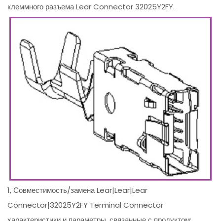
клеммного разъема Lear Connector 32025Y2FY.
1, Совместимость/замена Lear|Lear|Lear
Connector|32025Y2FY Terminal Connector
характеристики и параметры, связанные с продуктом: