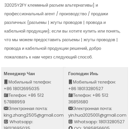
32025Y2FY клеммный разъем альтернативы] и
профессиональный агент / производство / продажи
различных {разъемы | жгуты проводов | провода и
кабельной продукции}; если вы хотите купить или понять,
что мы можем предоставить разъемы | жгуты проводов |
провода и кабельной продукции решений, добро
пожаловать к нам через следующий способ.
Менеджер Чан
Господин Инь
Мобильный телефон:
Мобильный телефон:
+86 18012695035
+86 18013280527
Телефон: +86 512
Телефон: +86 512
57888959
36851680
Электронная почта:
Электронная почта:
king.zhang2505@gmail.com
yin.hua2025001@gmail.com
Whatsapp:
Whatsapp: 18013280527
18012695035
QQ: 3085856605