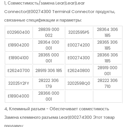
1, Совместимость/замена Lear|Lear|Lear
Connector|E00274300 Terminal Connector продукты,
связанные спецификации и параметры:
28839 000
28364 306
E02960400
3202595P5
002
185
28364 000
28365 306
E18904200
E00274200
001
185
28365 000
28366 306
E18904100
E00274300
001
185
28919 000
E26240700
28919 306 185
E26240800
001
28222 306
28222 306
32025Y2FY
3202598Q0
179
710
28366 000
E18904000
001
4, Клеммный разъем - Обеспечивает совместимость
Замена клеммного разъема Lear|E00274300 Этот товар
продавец: