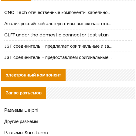
CNC Tech отечественные компоненты кабельной арматуры оценка и руководство по производственному внедрению
Анализ российской альтернативы высокочастотных кабельных колодцев I-PEX
CLIFF under the domestic connector test standard update
JST соединитель - предлагает оригинальные и заменяющие JST NSHR-02V-S соединители
JST соединитель - предоставляем оригинальные JST GHR-09V-S соединители и их аналоги
электронный компонент
Запас разъемов
Разъемы Delphi
Другие разъемы
Разъемы Sumitomo