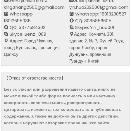
Электронная почта:
Электронная почта:
king.zhang2505@gmail.com
yin.hua2025001@gmail.com
Whatsapp:
Whatsapp: 18013280527
18012695035
QQ: 3085856605
QQ: 3377584302
Skype: Yin_hua001
Skype: Benz_009
Адрес: Комната 301,
Адрес: Город Чжанпу,
здание 2, № 7, Фулей Роуд,
город Куньшань, провинция
город Ляобу, город
Цзянсу
Дунгуань, провинция
Гуандун, Китай
【Отказ от ответственности】
Без согласия или разрешения нашего сайта, никто не
может в какой-либо форме полностью или частично
копировать, перепечатывать, распространять,
цитировать, изменять, транслировать или публиковать
содержание, а также не должно быть других действий,
которые нарушают авторские права нашего сайта.