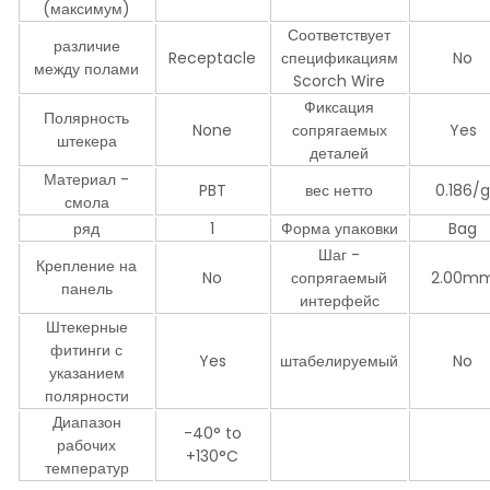
(максимум)
Соответствует
различие
Receptacle
спецификациям
No
между полами
Scorch Wire
Фиксация
Полярность
None
сопрягаемых
Yes
штекера
деталей
Материал -
PBT
вес нетто
0.186/
смола
ряд
1
Форма упаковки
Bag
Шаг -
Крепление на
No
сопрягаемый
2.00m
панель
интерфейс
Штекерные
фитинги с
Yes
штабелируемый
No
указанием
полярности
Диапазон
-40° to
рабочих
+130°C
температур