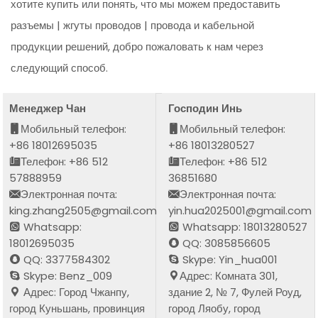
хотите купить или понять, что мы можем предоставить
разъемы | жгуты проводов | провода и кабельной
продукции решений, добро пожаловать к нам через
следующий способ.
Менеджер Чан
Господин Инь
Мобильный телефон:
Мобильный телефон:
+86 18012695035
+86 18013280527
Телефон: +86 512
Телефон: +86 512
57888959
36851680
Электронная почта:
Электронная почта:
king.zhang2505@gmail.com
yin.hua2025001@gmail.com
Whatsapp:
Whatsapp: 18013280527
18012695035
QQ: 3085856605
QQ: 3377584302
Skype: Yin_hua001
Skype: Benz_009
Адрес: Комната 301,
Адрес: Город Чжанпу,
здание 2, № 7, Фулей Роуд,
город Куньшань, провинция
город Ляобу, город