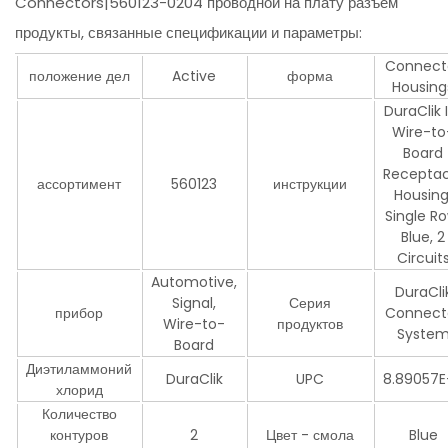
Connectors|560123-0204 проводной на плату разъем
продукты, связанные спецификации и параметры:
Connect
положение дел
Active
форма
Housing
DuraClik 
Wire-to
Board
Receptac
ассортимент
560123
инструкции
Housing
Single Ro
Blue, 2
Circuit
Automotive,
DuraCli
Signal,
Серия
прибор
Connect
Wire-to-
продуктов
Syste
Board
Диэтиламмоний
DuraClik
UPC
8.89057E
хлорид
Количество
контуров
2
Цвет - смола
Blue