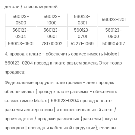
детали / список моделей:
560123-
560123-
560123-
560123-1201
0500
1000
0301
560123-
560123-
560123-
560123-
0204
0601
0701
0800
560123-0501
781710002
52271-1069
5011904017
4, провод к плате - обеспечить совместимость Molex |
560123-0204 провод к плате разъем замена Этот товар
продавец:
Федеральные продукты электроники - агент продаж
обеспечивают [провод к плате разъемы - обеспечить
совместимые Molex | 560123-0204 провод к плате
разъемы альтернативы] и профессиональный агент /
производство / продажи различных {разъемы | жгуты
проводов | провода и кабельной продукции}; если вы