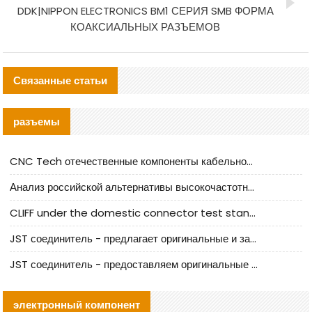
DDK|NIPPON ELECTRONICS BM1 СЕРИЯ SMB ФОРМА
КОАКСИАЛЬНЫХ РАЗЪЕМОВ
Связанные статьи
разъемы
CNC Tech отечественные компоненты кабельной арматуры оценка и руководство по производственному внедрению
Анализ российской альтернативы высокочастотных кабельных колодцев I-PEX
CLIFF under the domestic connector test standard update
JST соединитель - предлагает оригинальные и заменяющие JST NSHR-02V-S соединители
JST соединитель - предоставляем оригинальные JST GHR-09V-S соединители и их аналоги
электронный компонент