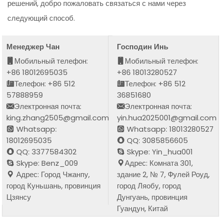
решений, добро пожаловать связаться с нами через
следующий способ.
Менеджер Чан
Господин Инь
Мобильный телефон:
Мобильный телефон:
+86 18012695035
+86 18013280527
Телефон: +86 512
Телефон: +86 512
57888959
36851680
Электронная почта:
Электронная почта:
king.zhang2505@gmail.com
yin.hua2025001@gmail.com
Whatsapp:
Whatsapp: 18013280527
18012695035
QQ: 3085856605
QQ: 3377584302
Skype: Yin_hua001
Skype: Benz_009
Адрес: Комната 301,
Адрес: Город Чжанпу,
здание 2, № 7, Фулей Роуд,
город Куньшань, провинция
город Ляобу, город
Цзянсу
Дунгуань, провинция
Гуандун, Китай