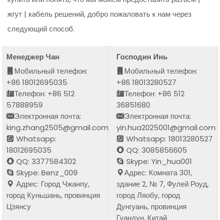
жгут | кабель решений, добро пожаловать к нам через
следующий способ.
Менеджер Чан
Господин Инь
Мобильный телефон:
Мобильный телефон:
+86 18012695035
+86 18013280527
Телефон: +86 512
Телефон: +86 512
57888959
36851680
Электронная почта:
Электронная почта:
king.zhang2505@gmail.com
yin.hua2025001@gmail.com
Whatsapp:
Whatsapp: 18013280527
18012695035
QQ: 3085856605
QQ: 3377584302
Skype: Yin_hua001
Skype: Benz_009
Адрес: Комната 301,
Адрес: Город Чжанпу,
здание 2, № 7, Фулей Роуд,
город Куньшань, провинция
город Ляобу, город
Цзянсу
Дунгуань, провинция
Гуандун, Китай