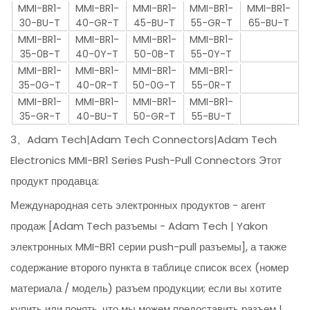
MMI-BR1-
MMI-BR1-
MMI-BR1-
MMI-BR1-
MMI-BR1-
30-BU-T
40-GR-T
45-BU-T
55-GR-T
65-BU-T
MMI-BR1-
MMI-BR1-
MMI-BR1-
MMI-BR1-
35-0B-T
40-0Y-T
50-0B-T
55-0Y-T
MMI-BR1-
MMI-BR1-
MMI-BR1-
MMI-BR1-
35-0G-T
40-0R-T
50-0G-T
55-0R-T
MMI-BR1-
MMI-BR1-
MMI-BR1-
MMI-BR1-
35-GR-T
40-BU-T
50-GR-T
55-BU-T
3、Adam Tech|Adam Tech Connectors|Adam Tech
Electronics MMI-BR1 Series Push-Pull Connectors Этот
продукт продавца:
Международная сеть электронных продуктов - агент
продаж [Adam Tech разъемы - Adam Tech | Yakon
электронных MMI-BR1 серии push-pull разъемы], а также
содержание второго пункта в таблице список всех (номер
материала / модель) разъем продукции; если вы хотите
купить или понять, что мы можем предоставить разъем |