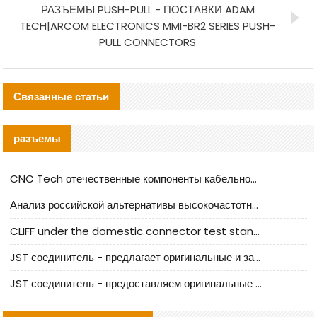
РАЗЪЕМЫ PUSH-PULL - ПОСТАВКИ ADAM
TECH|ARCOM ELECTRONICS MMI-BR2 SERIES PUSH-
PULL CONNECTORS
Связанные статьи
разъемы
CNC Tech отечественные компоненты кабельной арматуры оценка и руководство по производственному внедрению
Анализ российской альтернативы высокочастотных кабельных колодцев I-PEX
CLIFF under the domestic connector test standard update
JST соединитель - предлагает оригинальные и заменяющие JST NSHR-02V-S соединители
JST соединитель - предоставляем оригинальные JST GHR-09V-S соединители и их аналоги