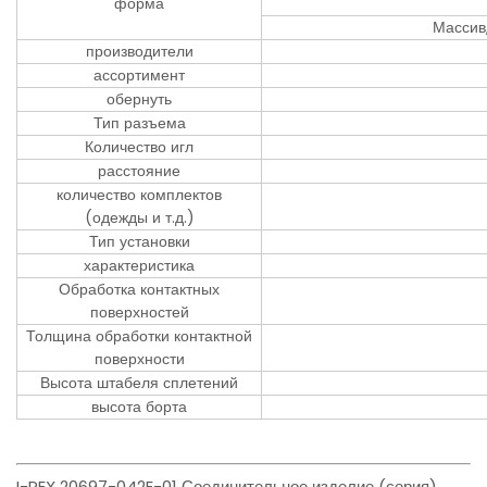
форма
Массив
производители
ассортимент
обернуть
Тип разъема
Количество игл
расстояние
количество комплектов
(одежды и т.д.)
Тип установки
характеристика
Обработка контактных
поверхностей
Толщина обработки контактной
поверхности
Высота штабеля сплетений
высота борта
I-PEX 20697-042E-01 Соединительное изделие (серия)