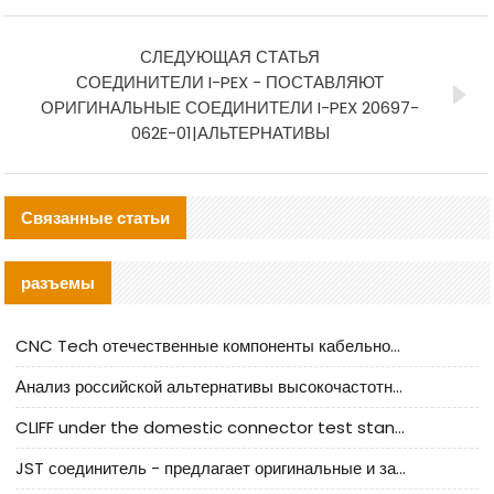
СЛЕДУЮЩАЯ СТАТЬЯ
СОЕДИНИТЕЛИ I-PEX - ПОСТАВЛЯЮТ
ОРИГИНАЛЬНЫЕ СОЕДИНИТЕЛИ I-PEX 20697-
062E-01|АЛЬТЕРНАТИВЫ
Связанные статьи
разъемы
CNC Tech отечественные компоненты кабельной арматуры оценка и руководство по производственному внедрению
Анализ российской альтернативы высокочастотных кабельных колодцев I-PEX
CLIFF under the domestic connector test standard update
JST соединитель - предлагает оригинальные и заменяющие JST NSHR-02V-S соединители