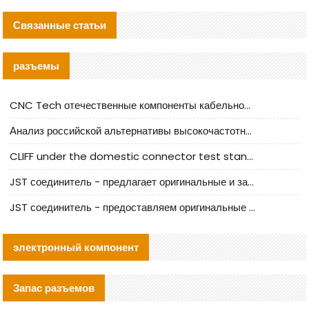
Связанные статьи
разъемы
CNC Tech отечественные компоненты кабельной арматуры оценка и руководство по производственному внедрению
Анализ российской альтернативы высокочастотных кабельных колодцев I-PEX
CLIFF under the domestic connector test standard update
JST соединитель - предлагает оригинальные и заменяющие JST NSHR-02V-S соединители
JST соединитель - предоставляем оригинальные JST GHR-09V-S соединители и их аналоги
электронный компонент
Запас разъемов