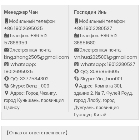
Менеджер Чан
Господин Инь
Мобильный телефон:
Мобильный телефон:
+86 18012695035
+86 18013280527
Телефон: +86 512
Телефон: +86 512
57888959
36851680
Электронная почта:
Электронная почта:
king.zhang2505@gmail.com
yin.hua2025001@gmail.com
Whatsapp:
Whatsapp: 18013280527
18012695035
QQ: 3085856605
QQ: 3377584302
Skype: Yin_hua001
Skype: Benz_009
Адрес: Комната 301,
Адрес: Город Чжанпу,
здание 2, № 7, Фулей Роуд,
город Куньшань, провинция
город Ляобу, город
Цзянсу
Дунгуань, провинция
Гуандун, Китай
【Отказ от ответственности】