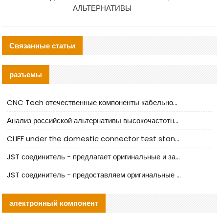
АЛЬТЕРНАТИВЫ
Связанные статьи
разъемы
CNC Tech отечественные компоненты кабельной арматуры оценка и руководство по производственному внедрению
Анализ российской альтернативы высокочастотных кабельных колодцев I-PEX
CLIFF under the domestic connector test standard update
JST соединитель - предлагает оригинальные и заменяющие JST NSHR-02V-S соединители
JST соединитель - предоставляем оригинальные JST GHR-09V-S соединители и их аналоги
электронный компонент