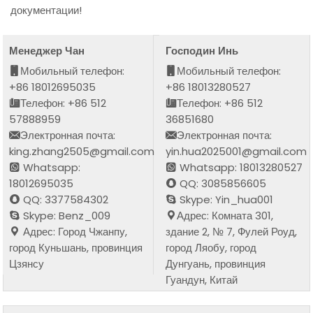
документации!
Менеджер Чан
Господин Инь
Мобильный телефон:
Мобильный телефон:
+86 18012695035
+86 18013280527
Телефон: +86 512
Телефон: +86 512
57888959
36851680
Электронная почта:
Электронная почта:
king.zhang2505@gmail.com
yin.hua2025001@gmail.com
Whatsapp:
Whatsapp: 18013280527
18012695035
QQ: 3085856605
QQ: 3377584302
Skype: Yin_hua001
Skype: Benz_009
Адрес: Комната 301,
Адрес: Город Чжанпу,
здание 2, № 7, Фулей Роуд,
город Куньшань, провинция
город Ляобу, город
Цзянсу
Дунгуань, провинция
Гуандун, Китай