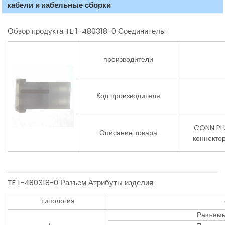
кабели и кабельные сборки
Обзор продукта TE 1-480318-0 Соединитель:
производители
Код производителя
CONN PL
Описание товара
коннектор
TE 1-480318-0 Разъем Атрибуты изделия:
типология
Разъемы