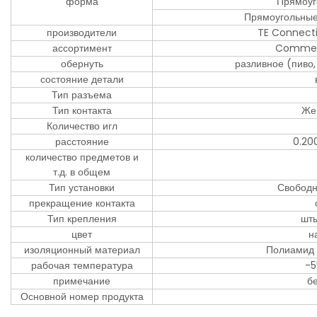
форма
Прямоуг
Прямоугольные
производители
TE Connect
ассортимент
Commer
обернуть
разливное (пиво,
состояние детали
Тип разъема
Тип контакта
Же
Количество игл
расстояние
0.2
количество предметов и
т.д. в общем
Тип установки
Свободн
прекращение контакта
Тип крепления
шт
цвет
н
изоляционный материал
Полиамид 
рабочая температура
-5
примечание
б
Основной номер продукта