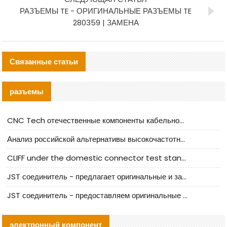
РАЗЪЕМЫ TE - ОРИГИНАЛЬНЫЕ РАЗЪЕМЫ TE
280359 | ЗАМЕНА
Связанные статьи
разъемы
CNC Tech отечественные компоненты кабельной арматуры оценка и руководство по производственному внедрению
Анализ российской альтернативы высокочастотных кабельных колодцев I-PEX
CLIFF under the domestic connector test standard update
JST соединитель - предлагает оригинальные и заменяющие JST NSHR-02V-S соединители
JST соединитель - предоставляем оригинальные JST GHR-09V-S соединители и их аналоги
электронный компонент