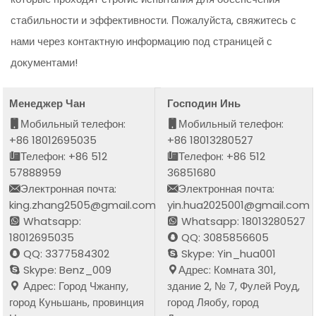
стабильности и эффективности. Пожалуйста, свяжитесь с
нами через контактную информацию под страницей с
документами!
Менеджер Чан
Господин Инь
Мобильный телефон:
Мобильный телефон:
+86 18012695035
+86 18013280527
Телефон: +86 512
Телефон: +86 512
57888959
36851680
Электронная почта:
Электронная почта:
king.zhang2505@gmail.com
yin.hua2025001@gmail.com
Whatsapp:
Whatsapp: 18013280527
18012695035
QQ: 3085856605
QQ: 3377584302
Skype: Yin_hua001
Skype: Benz_009
Адрес: Комната 301,
Адрес: Город Чжанпу,
здание 2, № 7, Фулей Роуд,
город Куньшань, провинция
город Ляобу, город