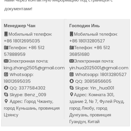
документами!
Менеджер Чан
Господин Инь
Мобильный телефон:
Мобильный телефон:
+86 18012695035
+86 18013280527
Телефон: +86 512
Телефон: +86 512
57888959
36851680
Электронная почта:
Электронная почта:
king.zhang2505@gmail.com
yin.hua2025001@gmail.com
Whatsapp:
Whatsapp: 18013280527
18012695035
QQ: 3085856605
QQ: 3377584302
Skype: Yin_hua001
Skype: Benz_009
Адрес: Комната 301,
Адрес: Город Чжанпу,
здание 2, № 7, Фулей Роуд,
город Куньшань, провинция
город Ляобу, город
Цзянсу
Дунгуань, провинция
Гуандун, Китай