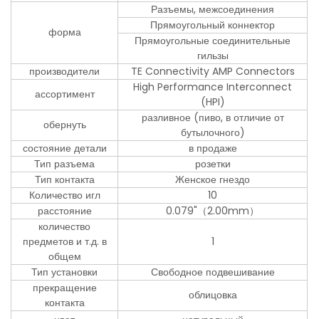
Разъемы, межсоединения
Прямоугольный коннектор
форма
Прямоугольные соединительные
гильзы
производители
TE Connectivity AMP Connectors
High Performance Interconnect
ассортимент
(HPI)
разливное (пиво, в отличие от
обернуть
бутылочного)
состояние детали
в продаже
Тип разъема
розетки
Тип контакта
Женское гнездо
Количество игл
10
расстояние
0.079"（2.00mm）
количество
предметов и т.д. в
1
общем
Тип установки
Свободное подвешивание
прекращение
облицовка
контакта