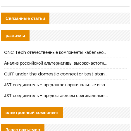
Связанные статьи
разъемы
CNC Tech отечественные компоненты кабельной арматуры оценка и руководство по производственному внедрению
Анализ российской альтернативы высокочастотных кабельных колодцев I-PEX
CLIFF under the domestic connector test standard update
JST соединитель - предлагает оригинальные и заменяющие JST NSHR-02V-S соединители
JST соединитель - предоставляем оригинальные JST GHR-09V-S соединители и их аналоги
электронный компонент
Запас разъемов