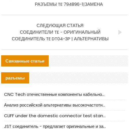
РАЗЪЕМЫ TE 794896-1|ЗАМЕНА
СЛЕДУЮЩАЯ СТАТЬЯ
СОЕДИНИТЕЛИ TE - ОРИГИНАЛЬНЫЙ
СОЕДИНИТЕЛЬ TE DT04-3P | АЛЬТЕРНАТИВЫ
Связанные статьи
разъемы
CNC Tech отечественные компоненты кабельной арматуры оценка и руководство по производственному внедрению
Анализ российской альтернативы высокочастотных кабельных колодцев I-PEX
CLIFF under the domestic connector test standard update
JST соединитель - предлагает оригинальные и заменяющие JST NSHR-02V-S соединители