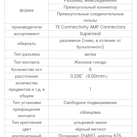
Разъемы, межсоединения
Прямоугольный коннектор
форма
Прямоугольные соединительные
гильзы
производители
TE Connectivity AMP Connectors
ассортимент
Superseal
разливное (пиво, в отличие от
обернуть
бутылочного)
Тип разъема
вилка
Тип контакта
Женское гнездо
Количество игл
6
расстояние
0.236"（6.00mm）
количество
предметов и т.д. в
1
общем
Тип установки
Свободное подвешивание
прекращение
облицовка
контакта
Тип крепления
штыревой замок
цвет
чёрный металл
изоляционный
Полиамид (PA66), нейлон 6/6,