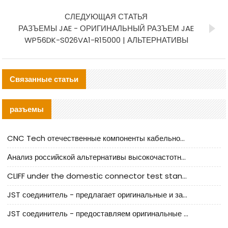
СЛЕДУЮЩАЯ СТАТЬЯ
РАЗЪЕМЫ JAE - ОРИГИНАЛЬНЫЙ РАЗЪЕМ JAE
WP56DK-S026VA1-R15000 | АЛЬТЕРНАТИВЫ
Связанные статьи
разъемы
CNC Tech отечественные компоненты кабельной арматуры оценка и руководство по производственному внедрению
Анализ российской альтернативы высокочастотных кабельных колодцев I-PEX
CLIFF under the domestic connector test standard update
JST соединитель - предлагает оригинальные и заменяющие JST NSHR-02V-S соединители
JST соединитель - предоставляем оригинальные JST GHR-09V-S соединители и их аналоги