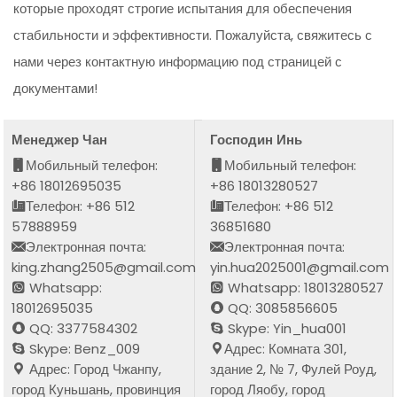
которые проходят строгие испытания для обеспечения
стабильности и эффективности. Пожалуйста, свяжитесь с
нами через контактную информацию под страницей с
документами!
Менеджер Чан
Господин Инь
Мобильный телефон:
Мобильный телефон:
+86 18012695035
+86 18013280527
Телефон: +86 512
Телефон: +86 512
57888959
36851680
Электронная почта:
Электронная почта:
king.zhang2505@gmail.com
yin.hua2025001@gmail.com
Whatsapp:
Whatsapp: 18013280527
18012695035
QQ: 3085856605
QQ: 3377584302
Skype: Yin_hua001
Skype: Benz_009
Адрес: Комната 301,
Адрес: Город Чжанпу,
здание 2, № 7, Фулей Роуд,
город Куньшань, провинция
город Ляобу, город