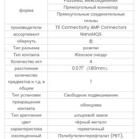
Разъемы, межсоединения
Прямоугольный коннектор
форма
Прямоугольные соединительные
гильзы
производители
TE Connectivity AMP Connectors
ассортимент
NanoMQS
обернуть
盒
Тип разъема
розетки
Тип контакта
Женское гнездо
Количество игл
4
расстояние
0.071"（1.80mm）
количество
предметов и т.д. в
1
общем
Тип установки
Свободное подвешивание
прекращение
облицовка
контакта
Тип крепления
штыревой замок
цвет
чёрный металл
характеристика
герметичный
изоляционный
Полибутилентерефталат (PBT),