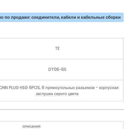
о по продаже: соединители, кабели и кабельные сборки
TE
DT06-6S
ONN PLUG HSG 6POS, 6 прямоугольных разъемов - корпусная
заглушка серого цвета
описания