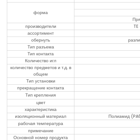
форма
Пря
производители
TE
ассортимент
обернуть
разли
Тип разъема
Тип контакта
Количество игл
количество предметов и т.д. в
общем
Тип установки
прекращение контакта
Тип крепления
цвет
характеристика
изоляционный материал
Полиамид (PA6
рабочая температура
примечание
Основной номер продукта