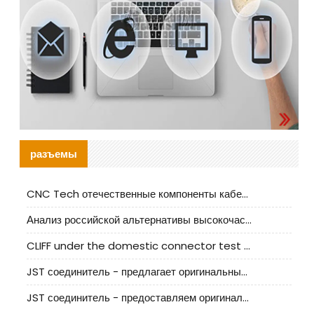
разъемы
CNC Tech отечественные компоненты кабельной арматуры оценка и руководство по производственному внедрению
Анализ российской альтернативы высокочастотных кабельных колодцев I-PEX
CLIFF under the domestic connector test standard update
JST соединитель - предлагает оригинальные и заменяющие JST NSHR-02V-S соединители
JST соединитель - предоставляем оригинальные JST GHR-09V-S соединители и их аналоги