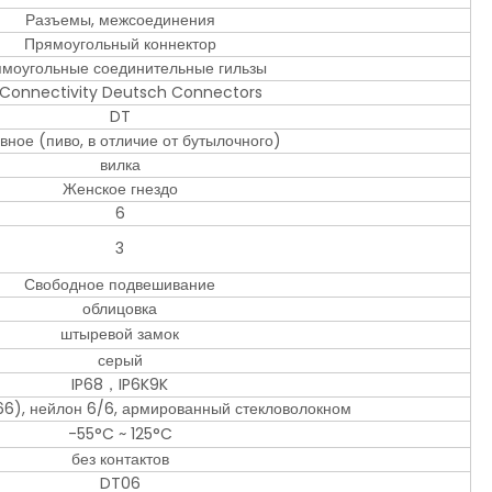
Разъемы, межсоединения
Прямоугольный коннектор
моугольные соединительные гильзы
 Connectivity Deutsch Connectors
DT
вное (пиво, в отличие от бутылочного)
вилка
Женское гнездо
6
3
Свободное подвешивание
облицовка
штыревой замок
серый
IP68，IP6K9K
6), нейлон 6/6, армированный стекловолокном
-55°C ~ 125°C
без контактов
DT06