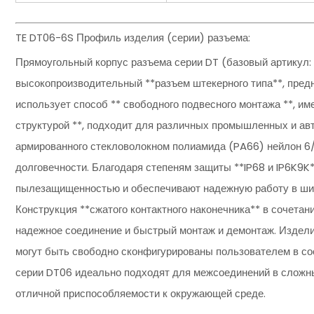
TE DT06-6S Профиль изделия (серии) разъема:
Прямоугольный корпус разъема серии DT (базовый артикул:
высокопроизводительный **разъем штекерного типа**, пред
использует способ ** свободного подвесного монтажа **, име
структурой **, подходит для различных промышленных и авт
армированного стекловолокном полиамида (PA66) нейлон 6/
долговечности. Благодаря степеням защиты **IP68 и IP6K9K
пылезащищенностью и обеспечивают надежную работу в шир
Конструкция **сжатого контактного наконечника** в сочета
надежное соединение и быстрый монтаж и демонтаж. Изделие
могут быть свободно сконфигурированы пользователем в со
серии DT06 идеально подходят для межсоединений в сложны
отличной приспособляемости к окружающей среде.