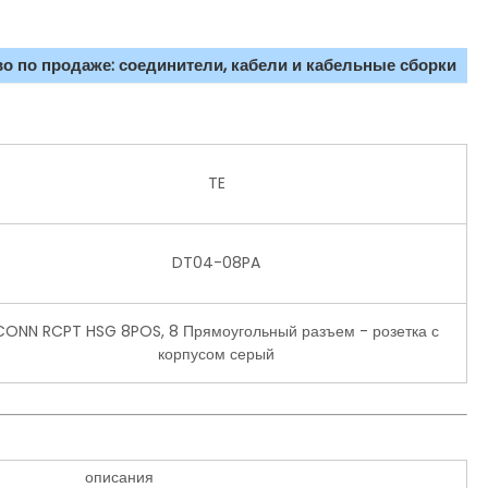
о по продаже: соединители, кабели и кабельные сборки
TE
DT04-08PA
CONN RCPT HSG 8POS, 8 Прямоугольный разъем - розетка с
корпусом серый
описания