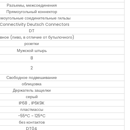
Разъемы, межсоединения
Прямоугольный коннектор
моугольные соединительные гильзы
 Connectivity Deutsch Connectors
DT
вное (пиво, в отличие от бутылочного)
розетки
Мужской штырь
8
2
Свободное подвешивание
облицовка
Держатель защелки
серый
IP68，IP6K9K
пластмассы
-55°C ~ 125°C
без контактов
DT04