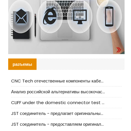
разъемы
CNC Tech отечественные компоненты кабельной арматуры оценка и руководство по производственному внедрению
Анализ российской альтернативы высокочастотных кабельных колодцев I-PEX
CLIFF under the domestic connector test standard update
JST соединитель - предлагает оригинальные и заменяющие JST NSHR-02V-S соединители
JST соединитель - предоставляем оригинальные JST GHR-09V-S соединители и их аналоги