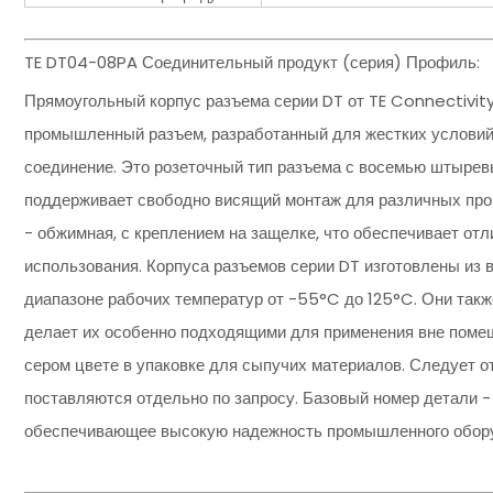
TE DT04-08PA Соединительный продукт (серия) Профиль:
Прямоугольный корпус разъема серии DT от TE Connectivi
промышленный разъем, разработанный для жестких условий
соединение. Это розеточный тип разъема с восемью штырев
поддерживает свободно висящий монтаж для различных про
- обжимная, с креплением на защелке, что обеспечивает от
использования. Корпуса разъемов серии DT изготовлены из 
диапазоне рабочих температур от -55°C до 125°C. Они также
делает их особенно подходящими для применения вне помещ
сером цвете в упаковке для сыпучих материалов. Следует от
поставляются отдельно по запросу. Базовый номер детали -
обеспечивающее высокую надежность промышленного обор